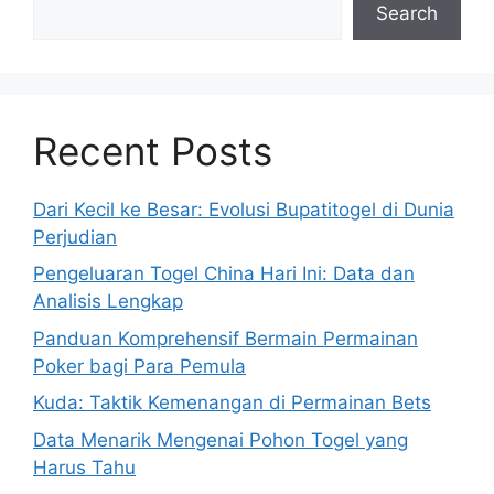
Search
Recent Posts
Dari Kecil ke Besar: Evolusi Bupatitogel di Dunia
Perjudian
Pengeluaran Togel China Hari Ini: Data dan
Analisis Lengkap
Panduan Komprehensif Bermain Permainan
Poker bagi Para Pemula
Kuda: Taktik Kemenangan di Permainan Bets
Data Menarik Mengenai Pohon Togel yang
Harus Tahu