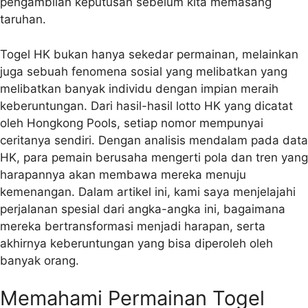
pengambilan keputusan sebelum kita memasang
taruhan.
Togel HK bukan hanya sekedar permainan, melainkan
juga sebuah fenomena sosial yang melibatkan yang
melibatkan banyak individu dengan impian meraih
keberuntungan. Dari hasil-hasil lotto HK yang dicatat
oleh Hongkong Pools, setiap nomor mempunyai
ceritanya sendiri. Dengan analisis mendalam pada data
HK, para pemain berusaha mengerti pola dan tren yang
harapannya akan membawa mereka menuju
kemenangan. Dalam artikel ini, kami saya menjelajahi
perjalanan spesial dari angka-angka ini, bagaimana
mereka bertransformasi menjadi harapan, serta
akhirnya keberuntungan yang bisa diperoleh oleh
banyak orang.
Memahami Permainan Togel