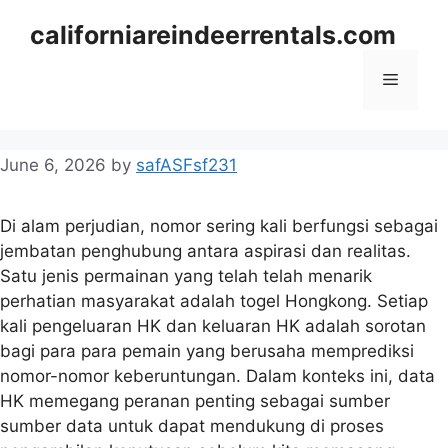
Skip
californiareindeerrentals.com
to
content
Menu
June 6, 2026
by
safASFsf231
Di alam perjudian, nomor sering kali berfungsi sebagai
jembatan penghubung antara aspirasi dan realitas.
Satu jenis permainan yang telah telah menarik
perhatian masyarakat adalah togel Hongkong. Setiap
kali pengeluaran HK dan keluaran HK adalah sorotan
bagi para para pemain yang berusaha memprediksi
nomor-nomor keberuntungan. Dalam konteks ini, data
HK memegang peranan penting sebagai sumber
sumber data untuk dapat mendukung di proses