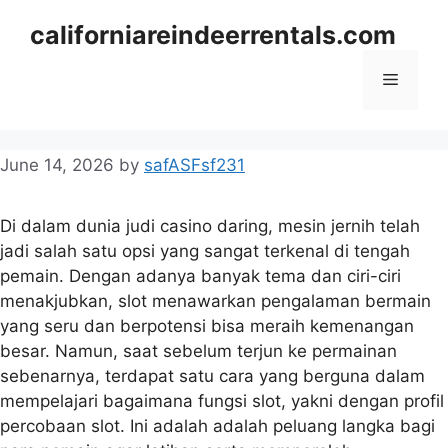
Skip
californiareindeerrentals.com
to
content
Menu
June 14, 2026
by
safASFsf231
Di dalam dunia judi casino daring, mesin jernih telah
jadi salah satu opsi yang sangat terkenal di tengah
pemain. Dengan adanya banyak tema dan ciri-ciri
menakjubkan, slot menawarkan pengalaman bermain
yang seru dan berpotensi bisa meraih kemenangan
besar. Namun, saat sebelum terjun ke permainan
sebenarnya, terdapat satu cara yang berguna dalam
mempelajari bagaimana fungsi slot, yakni dengan profil
percobaan slot. Ini adalah adalah peluang langka bagi