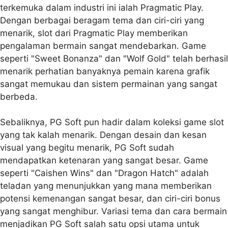
terkemuka dalam industri ini ialah Pragmatic Play.
Dengan berbagai beragam tema dan ciri-ciri yang
menarik, slot dari Pragmatic Play memberikan
pengalaman bermain sangat mendebarkan. Game
seperti "Sweet Bonanza" dan "Wolf Gold" telah berhasil
menarik perhatian banyaknya pemain karena grafik
sangat memukau dan sistem permainan yang sangat
berbeda.
Sebaliknya, PG Soft pun hadir dalam koleksi game slot
yang tak kalah menarik. Dengan desain dan kesan
visual yang begitu menarik, PG Soft sudah
mendapatkan ketenaran yang sangat besar. Game
seperti "Caishen Wins" dan "Dragon Hatch" adalah
teladan yang menunjukkan yang mana memberikan
potensi kemenangan sangat besar, dan ciri-ciri bonus
yang sangat menghibur. Variasi tema dan cara bermain
menjadikan PG Soft salah satu opsi utama untuk