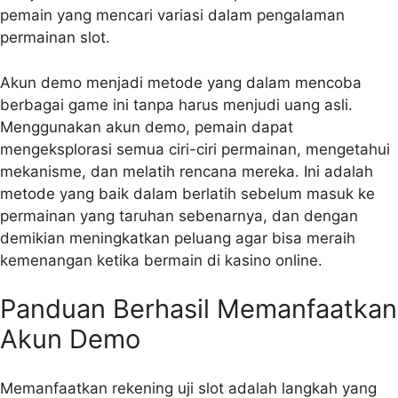
pemain yang mencari variasi dalam pengalaman
permainan slot.
Akun demo menjadi metode yang dalam mencoba
berbagai game ini tanpa harus menjudi uang asli.
Menggunakan akun demo, pemain dapat
mengeksplorasi semua ciri-ciri permainan, mengetahui
mekanisme, dan melatih rencana mereka. Ini adalah
metode yang baik dalam berlatih sebelum masuk ke
permainan yang taruhan sebenarnya, dan dengan
demikian meningkatkan peluang agar bisa meraih
kemenangan ketika bermain di kasino online.
Panduan Berhasil Memanfaatkan
Akun Demo
Memanfaatkan rekening uji slot adalah langkah yang