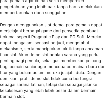
para pemain agar latihan serta memperoleh
pengetahuan yang lebih baik tanpa harus melakukan
mempertaruhkan dana sungguhan.
Dengan menggunakan slot demo, para pemain dapat
menjelajahi berbagai game dari penyedia pembuat
terkenal seperti Pragmatic Play dan PG Soft. Mereka
dapat mengalami sensasi berjudi, mengetahui
mekanisme, serta menciptakan taktik tanpa ancaman
finansial. Akun demo slot adalah sarana yang perlu
penting bagi pemula, sekaligus memberikan peluang
bagi pemain senior agar mencoba permainan baru dan
fitur yang belum belum mereka jelajahi dulu. Dengan
demikian, profil demo slot tidak cuma berfungsi
sebagai sarana latihan, tetapi dan sebagai jalur ke
kesuksesan yang lebih lebih besar dalam bermain
bermain slot.