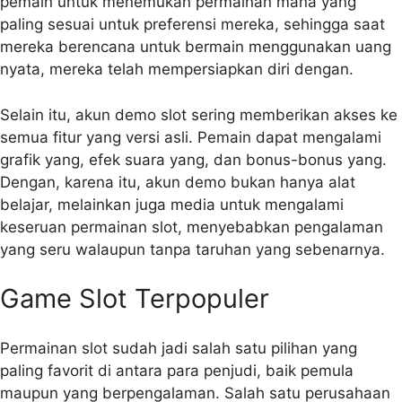
pemain untuk menemukan permainan mana yang
paling sesuai untuk preferensi mereka, sehingga saat
mereka berencana untuk bermain menggunakan uang
nyata, mereka telah mempersiapkan diri dengan.
Selain itu, akun demo slot sering memberikan akses ke
semua fitur yang versi asli. Pemain dapat mengalami
grafik yang, efek suara yang, dan bonus-bonus yang.
Dengan, karena itu, akun demo bukan hanya alat
belajar, melainkan juga media untuk mengalami
keseruan permainan slot, menyebabkan pengalaman
yang seru walaupun tanpa taruhan yang sebenarnya.
Game Slot Terpopuler
Permainan slot sudah jadi salah satu pilihan yang
paling favorit di antara para penjudi, baik pemula
maupun yang berpengalaman. Salah satu perusahaan