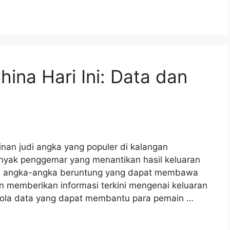
ina Hari Ini: Data dan
nan judi angka yang populer di kalangan
anyak penggemar yang menantikan hasil keluaran
ui angka-angka beruntung yang dapat membawa
kan memberikan informasi terkini mengenai keluaran
 pola data yang dapat membantu para pemain …