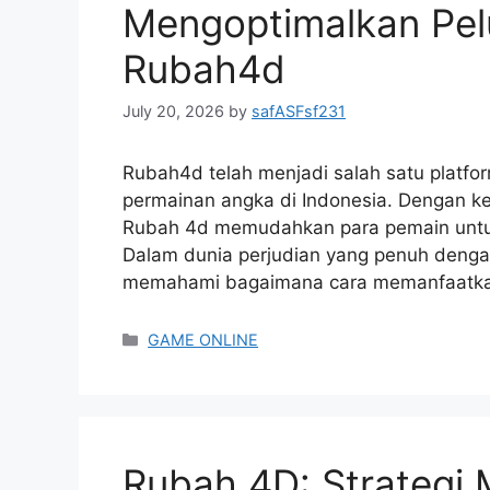
Mengoptimalkan Pel
Rubah4d
July 20, 2026
by
safASFsf231
Rubah4d telah menjadi salah satu platfo
permainan angka di Indonesia. Dengan k
Rubah 4d memudahkan para pemain untuk
Dalam dunia perjudian yang penuh dengan 
memahami bagaimana cara memanfaatka
Categories
GAME ONLINE
Rubah 4D: Strategi 