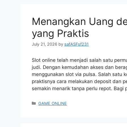
Menangkan Uang den
yang Praktis
July 21, 2026
by
safASFsf231
Slot online telah menjadi salah satu perm
judi. Dengan kemudahan akses dan beraga
menggunakan slot via pulsa. Salah satu k
praktisnya cara melakukan deposit dan 
semakin menarik tanpa perlu repot. Bag
Categories
GAME ONLINE