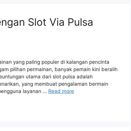
gan Slot Via Pulsa
ainan yang paling populer di kalangan pencinta
m pilihan permainan, banyak pemain kini beralih
euntungan utama dari slot pulsa adalah
penarikan, yang membuat pengalaman bermain
i pengguna layanan …
Read more