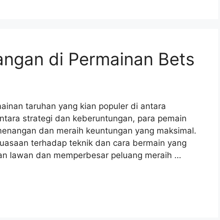
angan di Permainan Bets
ainan taruhan yang kian populer di antara
antara strategi dan keberuntungan, para pemain
enangan dan meraih keuntungan yang maksimal.
uasaan terhadap teknik dan cara bermain yang
an lawan dan memperbesar peluang meraih …