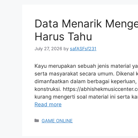
Data Menarik Menge
Harus Tahu
July 27, 2026
by
safASFsf231
Kayu merupakan sebuah jenis material yan
serta masyarakat secara umum. Dikenal ka
dimanfaatkan dalam berbagai keperluan, m
konstruksi. https://abhishekmusiccenter.
kurang mengerti soal material ini serta ka
Read more
Categories
GAME ONLINE