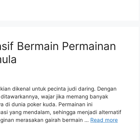
if Bermain Permainan
mula
ian dikenal untuk pecinta judi daring. Dengan
 ditawarkannya, wajar jika memang banyak
a di dunia poker kuda. Permainan ini
uasi yang mendalam, sehingga menjadi alternatif
nginan merasakan gairah bermain …
Read more