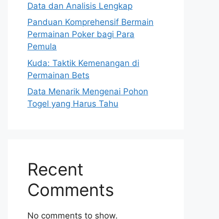
Data dan Analisis Lengkap
Panduan Komprehensif Bermain
Permainan Poker bagi Para
Pemula
Kuda: Taktik Kemenangan di
Permainan Bets
Data Menarik Mengenai Pohon
Togel yang Harus Tahu
Recent
Comments
No comments to show.