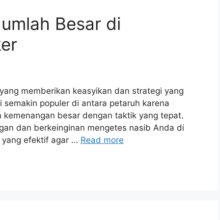
Jumlah Besar di
er
 yang memberikan keasyikan dan strategi yang
ni semakin populer di antara petaruh karena
kemenangan besar dengan taktik yang tepat.
ngan dan berkeinginan mengetes nasib Anda di
 yang efektif agar …
Read more