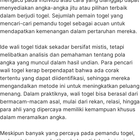
menyediakan angka-angka jitu atau pilihan terbaik
dalam berjudi togel. Sejumlah pemain togel yang
mencari-cari pemandu togel sebagai acuan untuk
mendapatkan kemenangan dalam pertaruhan mereka.
Ide wali togel tidak sekadar bersifat mistis, tetapi
melibatkan analisis dan pemahaman tentang pola
angka yang muncul dalam hasil undian. Para pencari
wali togel kerap berpendapat bahwa ada corak
tertentu yang dapat diidentifikasi, sehingga mereka
mengandalkan metode ini untuk meningkatkan peluang
menang. Dalam praktiknya, wali togel bisa berasal dari
bermacam-macam asal, mulai dari rekan, relasi, hingga
para ahli yang dipercaya memiliki kemampuan khusus
dalam meramalkan angka.
Meskipun banyak yang percaya pada pemandu togel,