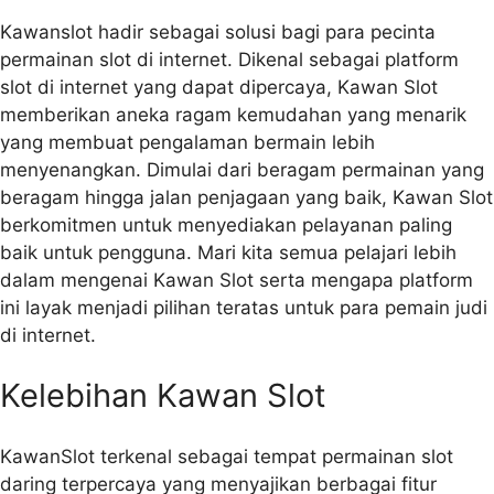
Kawanslot hadir sebagai solusi bagi para pecinta
permainan slot di internet. Dikenal sebagai platform
slot di internet yang dapat dipercaya, Kawan Slot
memberikan aneka ragam kemudahan yang menarik
yang membuat pengalaman bermain lebih
menyenangkan. Dimulai dari beragam permainan yang
beragam hingga jalan penjagaan yang baik, Kawan Slot
berkomitmen untuk menyediakan pelayanan paling
baik untuk pengguna. Mari kita semua pelajari lebih
dalam mengenai Kawan Slot serta mengapa platform
ini layak menjadi pilihan teratas untuk para pemain judi
di internet.
Kelebihan Kawan Slot
KawanSlot terkenal sebagai tempat permainan slot
daring terpercaya yang menyajikan berbagai fitur