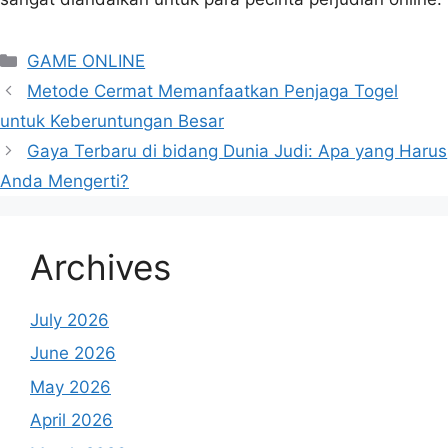
Categories
GAME ONLINE
Metode Cermat Memanfaatkan Penjaga Togel
untuk Keberuntungan Besar
Gaya Terbaru di bidang Dunia Judi: Apa yang Harus
Anda Mengerti?
Archives
July 2026
June 2026
May 2026
April 2026