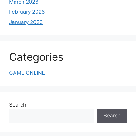
March 2026
February 2026
January 2026
Categories
GAME ONLINE
Search
Search