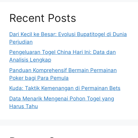
Recent Posts
Dari Kecil ke Besar: Evolusi Bupatitogel di Dunia
Perjudian
Pengeluaran Togel China Hari Ini: Data dan
Analisis Lengkap
Panduan Komprehensif Bermain Permainan
Poker bagi Para Pemula
Kuda: Taktik Kemenangan di Permainan Bets
Data Menarik Mengenai Pohon Togel yang
Harus Tahu