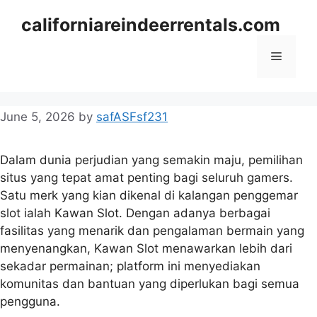
Skip
californiareindeerrentals.com
to
content
Menu
June 5, 2026
by
safASFsf231
Dalam dunia perjudian yang semakin maju, pemilihan
situs yang tepat amat penting bagi seluruh gamers.
Satu merk yang kian dikenal di kalangan penggemar
slot ialah Kawan Slot. Dengan adanya berbagai
fasilitas yang menarik dan pengalaman bermain yang
menyenangkan, Kawan Slot menawarkan lebih dari
sekadar permainan; platform ini menyediakan
komunitas dan bantuan yang diperlukan bagi semua
pengguna.