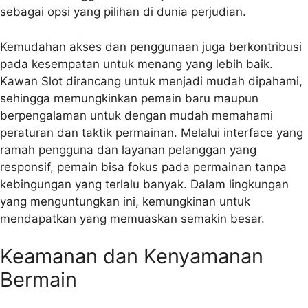
sebagai opsi yang pilihan di dunia perjudian.
Kemudahan akses dan penggunaan juga berkontribusi
pada kesempatan untuk menang yang lebih baik.
Kawan Slot dirancang untuk menjadi mudah dipahami,
sehingga memungkinkan pemain baru maupun
berpengalaman untuk dengan mudah memahami
peraturan dan taktik permainan. Melalui interface yang
ramah pengguna dan layanan pelanggan yang
responsif, pemain bisa fokus pada permainan tanpa
kebingungan yang terlalu banyak. Dalam lingkungan
yang menguntungkan ini, kemungkinan untuk
mendapatkan yang memuaskan semakin besar.
Keamanan dan Kenyamanan
Bermain