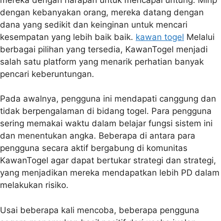
dengan kebanyakan orang, mereka datang dengan
dana yang sedikit dan keinginan untuk mencari
kesempatan yang lebih baik baik.
kawan togel
Melalui
berbagai pilihan yang tersedia, KawanTogel menjadi
salah satu platform yang menarik perhatian banyak
pencari keberuntungan.
Pada awalnya, pengguna ini mendapati canggung dan
tidak berpengalaman di bidang togel. Para pengguna
sering memakai waktu dalam belajar fungsi sistem ini
dan menentukan angka. Beberapa di antara para
pengguna secara aktif bergabung di komunitas
KawanTogel agar dapat bertukar strategi dan strategi,
yang menjadikan mereka mendapatkan lebih PD dalam
melakukan risiko.
Usai beberapa kali mencoba, beberapa pengguna