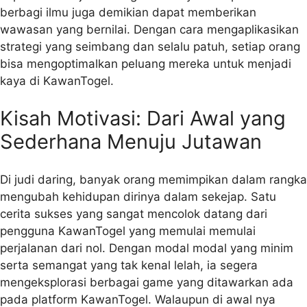
berbagi ilmu juga demikian dapat memberikan
wawasan yang bernilai. Dengan cara mengaplikasikan
strategi yang seimbang dan selalu patuh, setiap orang
bisa mengoptimalkan peluang mereka untuk menjadi
kaya di KawanTogel.
Kisah Motivasi: Dari Awal yang
Sederhana Menuju Jutawan
Di judi daring, banyak orang memimpikan dalam rangka
mengubah kehidupan dirinya dalam sekejap. Satu
cerita sukses yang sangat mencolok datang dari
pengguna KawanTogel yang memulai memulai
perjalanan dari nol. Dengan modal modal yang minim
serta semangat yang tak kenal lelah, ia segera
mengeksplorasi berbagai game yang ditawarkan ada
pada platform KawanTogel. Walaupun di awal nya