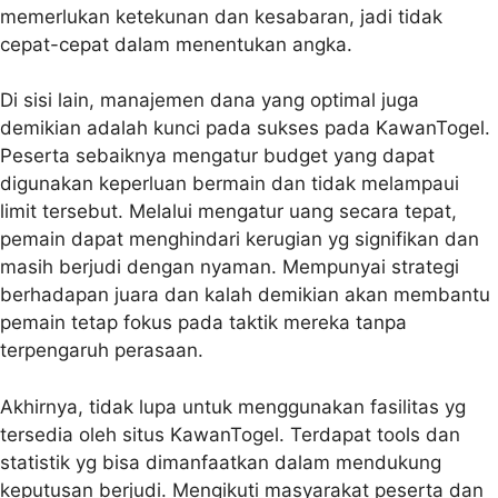
memerlukan ketekunan dan kesabaran, jadi tidak
cepat-cepat dalam menentukan angka.
Di sisi lain, manajemen dana yang optimal juga
demikian adalah kunci pada sukses pada KawanTogel.
Peserta sebaiknya mengatur budget yang dapat
digunakan keperluan bermain dan tidak melampaui
limit tersebut. Melalui mengatur uang secara tepat,
pemain dapat menghindari kerugian yg signifikan dan
masih berjudi dengan nyaman. Mempunyai strategi
berhadapan juara dan kalah demikian akan membantu
pemain tetap fokus pada taktik mereka tanpa
terpengaruh perasaan.
Akhirnya, tidak lupa untuk menggunakan fasilitas yg
tersedia oleh situs KawanTogel. Terdapat tools dan
statistik yg bisa dimanfaatkan dalam mendukung
keputusan berjudi. Mengikuti masyarakat peserta dan