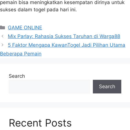
pemain bisa meningkatkan kesempatan dirinya untuk
sukses dalam togel pada hari ini.
Categories
GAME ONLINE
Mix Parlay: Rahasia Sukses Taruhan di Warga88
5 Faktor Mengapa KawanTogel Jadi Pilihan Utama
Beberapa Pemain
Search
Search
Recent Posts