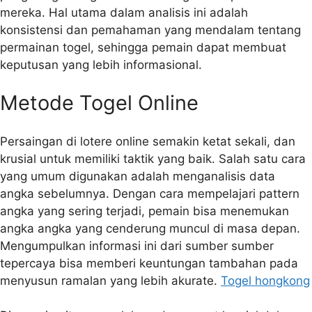
mereka. Hal utama dalam analisis ini adalah
konsistensi dan pemahaman yang mendalam tentang
permainan togel, sehingga pemain dapat membuat
keputusan yang lebih informasional.
Metode Togel Online
Persaingan di lotere online semakin ketat sekali, dan
krusial untuk memiliki taktik yang baik. Salah satu cara
yang umum digunakan adalah menganalisis data
angka sebelumnya. Dengan cara mempelajari pattern
angka yang sering terjadi, pemain bisa menemukan
angka angka yang cenderung muncul di masa depan.
Mengumpulkan informasi ini dari sumber sumber
tepercaya bisa memberi keuntungan tambahan pada
menyusun ramalan yang lebih akurate.
Togel hongkong