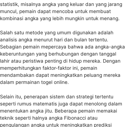
statistik, misalnya angka yang keluar dan yang jarang
muncul, pemain dapat mencoba untuk membuat
kombinasi angka yang lebih mungkin untuk menang.
Salah satu metode yang umum digunakan adalah
analisis angka menurut hari dan bulan tertentu.
Sebagian pemain mepercaya bahwa ada angka-angka
keberuntungan yang berhubungan dengan tanggal
lahir atau peristiwa penting di hidup mereka. Dengan
memperhitungkan faktor-faktor ini, pemain
mendambakan dapat meningkatkan peluang mereka
dalam permainan togel online.
Selain itu, penerapan sistem dan strategi tertentu
seperti rumus matematis juga dapat menolong dalam
menentukan angka jitu. Beberapa pemain memakai
teknik seperti halnya angka Fibonacci atau
pengulangan angka untuk meningkatkan prediksi