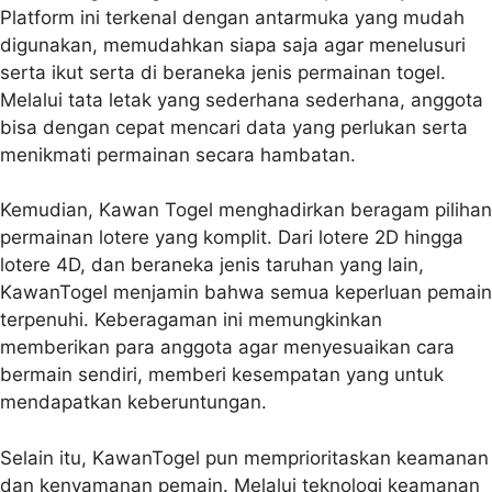
Platform ini terkenal dengan antarmuka yang mudah
digunakan, memudahkan siapa saja agar menelusuri
serta ikut serta di beraneka jenis permainan togel.
Melalui tata letak yang sederhana sederhana, anggota
bisa dengan cepat mencari data yang perlukan serta
menikmati permainan secara hambatan.
Kemudian, Kawan Togel menghadirkan beragam pilihan
permainan lotere yang komplit. Dari lotere 2D hingga
lotere 4D, dan beraneka jenis taruhan yang lain,
KawanTogel menjamin bahwa semua keperluan pemain
terpenuhi. Keberagaman ini memungkinkan
memberikan para anggota agar menyesuaikan cara
bermain sendiri, memberi kesempatan yang untuk
mendapatkan keberuntungan.
Selain itu, KawanTogel pun memprioritaskan keamanan
dan kenyamanan pemain. Melalui teknologi keamanan