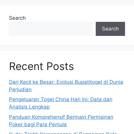
Search
Search
Recent Posts
Dari Kecil ke Besar: Evolusi Bupatitogel di Dunia
Perjudian
Pengeluaran Togel China Hari Ini: Data dan
Analisis Lengkap
Panduan Komprehensif Bermain Permainan
Poker bagi Para Pemula