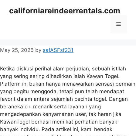
Skip
californiareindeerrentals.com
to
content
Menu
May 25, 2026
by
safASFsf231
Ketika diskusi perihal alam perjudian, sebuah istilah
yang sering sering dihadirkan ialah Kawan Togel.
Platform ini bukan hanya menawarkan sensasi bermain
yang begitu menggoda, tetapi pun telah mendapat
favorit dalam antara sejumlah pecinta togel. Dengan
beraneka ciri menarik serta layanan yang
mengedepankan kenyamanan user, tak heran jika
KawanTogel berhasil memikat perhatian banyak
banyak individu. Pada artikel ini, kami hendak