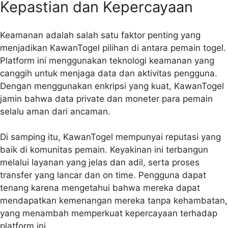
Kepastian dan Kepercayaan
Keamanan adalah salah satu faktor penting yang
menjadikan KawanTogel pilihan di antara pemain togel.
Platform ini menggunakan teknologi keamanan yang
canggih untuk menjaga data dan aktivitas pengguna.
Dengan menggunakan enkripsi yang kuat, KawanTogel
jamin bahwa data private dan moneter para pemain
selalu aman dari ancaman.
Di samping itu, KawanTogel mempunyai reputasi yang
baik di komunitas pemain. Keyakinan ini terbangun
melalui layanan yang jelas dan adil, serta proses
transfer yang lancar dan on time. Pengguna dapat
tenang karena mengetahui bahwa mereka dapat
mendapatkan kemenangan mereka tanpa kehambatan,
yang menambah memperkuat kepercayaan terhadap
platform ini.