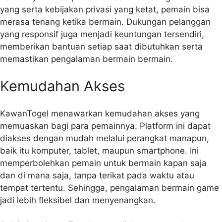
yang serta kebijakan privasi yang ketat, pemain bisa
merasa tenang ketika bermain. Dukungan pelanggan
yang responsif juga menjadi keuntungan tersendiri,
memberikan bantuan setiap saat dibutuhkan serta
memastikan pengalaman bermain bermain.
Kemudahan Akses
KawanTogel menawarkan kemudahan akses yang
memuaskan bagi para pemainnya. Platform ini dapat
diakses dengan mudah melalui perangkat manapun,
baik itu komputer, tablet, maupun smartphone. Ini
memperbolehkan pemain untuk bermain kapan saja
dan di mana saja, tanpa terikat pada waktu atau
tempat tertentu. Sehingga, pengalaman bermain game
jadi lebih fleksibel dan menyenangkan.