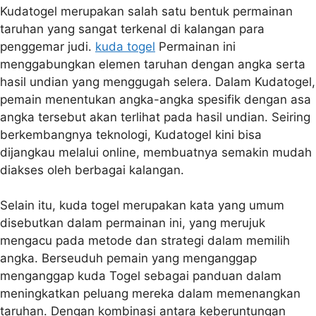
Kudatogel merupakan salah satu bentuk permainan
taruhan yang sangat terkenal di kalangan para
penggemar judi.
kuda togel
Permainan ini
menggabungkan elemen taruhan dengan angka serta
hasil undian yang menggugah selera. Dalam Kudatogel,
pemain menentukan angka-angka spesifik dengan asa
angka tersebut akan terlihat pada hasil undian. Seiring
berkembangnya teknologi, Kudatogel kini bisa
dijangkau melalui online, membuatnya semakin mudah
diakses oleh berbagai kalangan.
Selain itu, kuda togel merupakan kata yang umum
disebutkan dalam permainan ini, yang merujuk
mengacu pada metode dan strategi dalam memilih
angka. Berseuduh pemain yang menganggap
menganggap kuda Togel sebagai panduan dalam
meningkatkan peluang mereka dalam memenangkan
taruhan. Dengan kombinasi antara keberuntungan