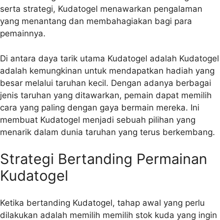
serta strategi, Kudatogel menawarkan pengalaman
yang menantang dan membahagiakan bagi para
pemainnya.
Di antara daya tarik utama Kudatogel adalah Kudatogel
adalah kemungkinan untuk mendapatkan hadiah yang
besar melalui taruhan kecil. Dengan adanya berbagai
jenis taruhan yang ditawarkan, pemain dapat memilih
cara yang paling dengan gaya bermain mereka. Ini
membuat Kudatogel menjadi sebuah pilihan yang
menarik dalam dunia taruhan yang terus berkembang.
Strategi Bertanding Permainan
Kudatogel
Ketika bertanding Kudatogel, tahap awal yang perlu
dilakukan adalah memilih memilih stok kuda yang ingin