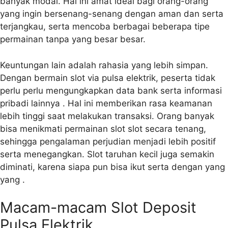
banyak modal. Hal ini amat ideal bagi orang-orang
yang ingin bersenang-senang dengan aman dan serta
terjangkau, serta mencoba berbagai beberapa tipe
permainan tanpa yang besar besar.
Keuntungan lain adalah rahasia yang lebih simpan.
Dengan bermain slot via pulsa elektrik, peserta tidak
perlu perlu mengungkapkan data bank serta informasi
pribadi lainnya . Hal ini memberikan rasa keamanan
lebih tinggi saat melakukan transaksi. Orang banyak
bisa menikmati permainan slot slot secara tenang,
sehingga pengalaman perjudian menjadi lebih positif
serta menegangkan. Slot taruhan kecil juga semakin
diminati, karena siapa pun bisa ikut serta dengan yang
yang .
Macam-macam Slot Deposit
Pulsa Elektrik