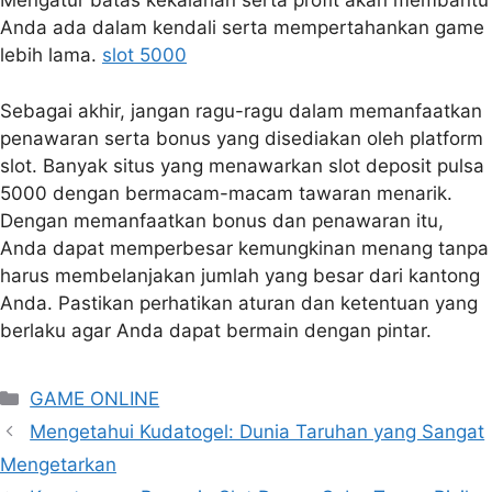
Mengatur batas kekalahan serta profit akan membantu
Anda ada dalam kendali serta mempertahankan game
lebih lama.
slot 5000
Sebagai akhir, jangan ragu-ragu dalam memanfaatkan
penawaran serta bonus yang disediakan oleh platform
slot. Banyak situs yang menawarkan slot deposit pulsa
5000 dengan bermacam-macam tawaran menarik.
Dengan memanfaatkan bonus dan penawaran itu,
Anda dapat memperbesar kemungkinan menang tanpa
harus membelanjakan jumlah yang besar dari kantong
Anda. Pastikan perhatikan aturan dan ketentuan yang
berlaku agar Anda dapat bermain dengan pintar.
Categories
GAME ONLINE
Mengetahui Kudatogel: Dunia Taruhan yang Sangat
Mengetarkan