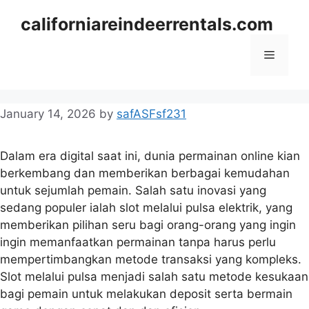
Skip
californiareindeerrentals.com
to
content
Menu
January 14, 2026
by
safASFsf231
Dalam era digital saat ini, dunia permainan online kian
berkembang dan memberikan berbagai kemudahan
untuk sejumlah pemain. Salah satu inovasi yang
sedang populer ialah slot melalui pulsa elektrik, yang
memberikan pilihan seru bagi orang-orang yang ingin
ingin memanfaatkan permainan tanpa harus perlu
mempertimbangkan metode transaksi yang kompleks.
Slot melalui pulsa menjadi salah satu metode kesukaan
bagi pemain untuk melakukan deposit serta bermain