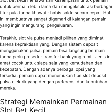
Slot bet kecil menawarkan kesempatan untuk pemain
untuk bermain lebih lama dan mengeksplorasi berbagai
fitur pula tanpa khawatir habis saldo secara cepat. Hal
ini membuatnya sangat digemari di kalangan pemain
yang ingin mengurangi pengeluaran.
Terakhir, slot via pulsa menjadi pilihan yang diminati
karena kepraktisan yang. Dengan sistem deposit
menggunakan pulsa, pemain bisa langsung bermain
tanpa perlu prosedur transfer bank yang rumit. Jenis ini
amat cocok untuk siapa saja yang kemudahan dan
kecepatan. Dengan adanya berbagai opsi yang
tersedia, pemain dapat menemukan tipe slot deposit
pulsa elektrik yang dengan preferensi dan kebutuhan
mereka.
Strategi Memainkan Permainan
Slot Bet Kecil