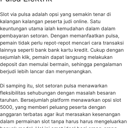
Slot via pulsa adalah opsi yang semakin tenar di
kalangan kalangan peserta judi online. Satu
keuntungan utama ialah kemudahan dalam dalam
pembayaran setoran. Dengan memanfaatkan pulsa,
pemain tidak perlu repot-repot mencari cara transaksi
lainnya seperti bank bank kartu kredit. Cukup dengan
sejumlah klik, pemain dapat langsung melakukan
deposit dan memulai bermain, sehingga pengalaman
berjudi lebih lancar dan menyenangkan.
Di samping itu, slot setoran pulsa menawarkan
fleksibilitas sehubungan dengan masalah besaran
taruhan. Bersejumlah platform menawarkan opsi slot
5000, yang memberi peluang peserta dengan
anggaran terbatas agar ikut merasakan kesenangan
dalam permainan slot tanpa harus harus mengeluarkan