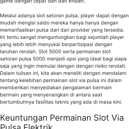
game dengan cepat dan dan efisien.
Melalui adanya slot setoran pulsa, player dapat dengan
mudah mengisi saldo mereka hanya hanya dengan
memanfaatkan pulsa dari dari provider yang tersedia.
Ini tentu sangat menguntungkan bagi sejumlah player
yang lebih lebih menyukai berpartisipasi dengan
taruhan rendah. Slot 5000 serta permainan slot
setoran pulsa 5000 menjadi opsi yang ideal bagi siapa
saja yang ingin memulai dengan dengan risiko rendah.
Dalam tulisan ini, kita akan meneliti dengan mendalam
tentang kelebihan permainan slot via pulsa ini dalam
memberikan menyediakan pengalaman bermain
bermain yang menyenangkan di antara saat
bertumbuhnya fasilitas teknis yang ada di masa kini.
Keuntungan Permainan Slot Via
Pulsa Elektrik