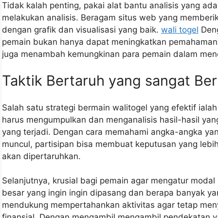
Tidak kalah penting, pakai alat bantu analisis yang ad
melakukan analisis. Beragam situs web yang memberika
dengan grafik dan visualisasi yang baik.
wali togel
Deng
pemain bukan hanya dapat meningkatkan pemahaman d
juga menambah kemungkinan para pemain dalam men
Taktik Bertaruh yang sangat Ber
Salah satu strategi bermain walitogel yang efektif ia
harus mengumpulkan dan menganalisis hasil-hasil yang 
yang terjadi. Dengan cara memahami angka-angka yang
muncul, partisipan bisa membuat keputusan yang lebih
akan dipertaruhkan.
Selanjutnya, krusial bagi pemain agar mengatur modal
besar yang ingin ingin dipasang dan berapa banyak y
mendukung mempertahankan aktivitas agar tetap meny
finansial. Dengan mengambil mengambil pendekatan y