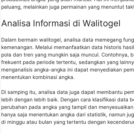
peluang, melainkan juga permainan yang menuntut takt
Analisa Informasi di Walitogel
Dalam bermain walitogel, analisa data memegang fung
kemenangan. Melalui memanfaatkan data historis hasil
pola dan tren yang mungkin saja muncul. Contohnya, 
frekuent pada periode tertentu, sedangkan yang lainny
menganalisis angka-angka ini dapat menyediakan pe
menentukan kombinasi angka.
Di samping itu, analisa data juga dapat membantu pe
lebih dengan lebih baik. Dengan cara klasifikasi data
perubahan pada angka yang tampil dan menyesuaikan s
hanya saja menentukan angka dari statistik, namun ju
di minggu atau bulan yang tertentu dengan kecender