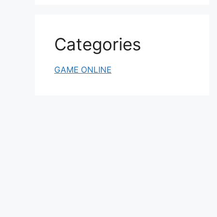
Categories
GAME ONLINE