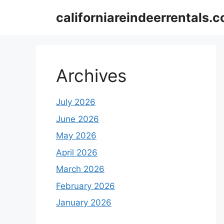
Skip
californiareindeerrentals.
to
content
Archives
July 2026
June 2026
May 2026
April 2026
March 2026
February 2026
January 2026