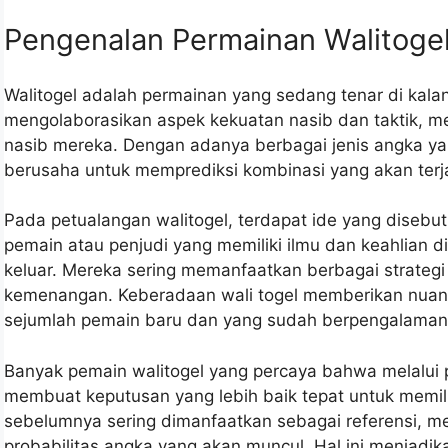
Pengenalan Permainan Walitoge
Walitogel adalah permainan yang sedang tenar di kalan
mengolaborasikan aspek kekuatan nasib dan taktik, m
nasib mereka. Dengan adanya berbagai jenis angka yan
berusaha untuk memprediksi kombinasi yang akan terja
Pada petualangan walitogel, terdapat ide yang disebut
pemain atau penjudi yang memiliki ilmu dan keahlian 
keluar. Mereka sering memanfaatkan berbagai strateg
kemenangan. Keberadaan wali togel memberikan nuan
sejumlah pemain baru dan yang sudah berpengalaman
Banyak pemain walitogel yang percaya bahwa melalui 
membuat keputusan yang lebih baik tepat untuk memilih 
sebelumnya sering dimanfaatkan sebagai referensi, 
probabilitas angka yang akan muncul. Hal ini menjadik