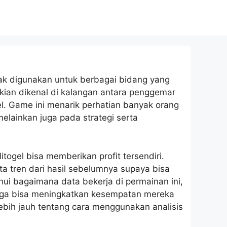
yak digunakan untuk berbagai bidang yang
g kian dikenal di kalangan antara penggemar
gel. Game ini menarik perhatian banyak orang
lainkan juga pada strategi serta
ogel bisa memberikan profit tersendiri.
a tren dari hasil sebelumnya supaya bisa
ui bagaimana data bekerja di permainan ini,
juga bisa meningkatkan kesempatan mereka
lebih jauh tentang cara menggunakan analisis