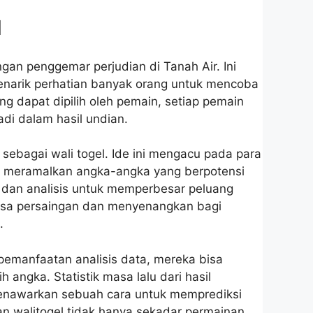
l
gan penggemar perjudian di Tanah Air. Ini
enarik perhatian banyak orang untuk mencoba
g dapat dipilih oleh pemain, setiap pemain
di dalam hasil undian.
 sebagai wali togel. Ide ini mengacu pada para
di meramalkan angka-angka yang berpotensi
i dan analisis untuk memperbesar peluang
sa persaingan dan menyenangkan bagi
.
pemanfaatan analisis data, mereka bisa
angka. Statistik masa lalu dari hasil
menawarkan sebuah cara untuk memprediksi
an walitogel tidak hanya sekadar permainan