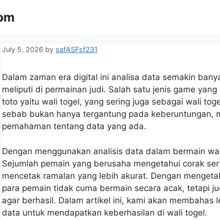
com
July 5, 2026
by
safASFsf231
Dalam zaman era digital ini analisa data semakin ban
meliputi di permainan judi. Salah satu jenis game yan
toto yaitu wali togel, yang sering juga sebagai wali to
sebab bukan hanya tergantung pada keberuntungan, me
pemahaman tentang data yang ada.
Dengan menggunakan analisis data dalam bermain walit
Sejumlah pemain yang berusaha mengetahui corak sert
mencetak ramalan yang lebih akurat. Dengan mengetah
para pemain tidak cuma bermain secara acak, tetapi 
agar berhasil. Dalam artikel ini, kami akan membahas 
data untuk mendapatkan keberhasilan di wali togel.