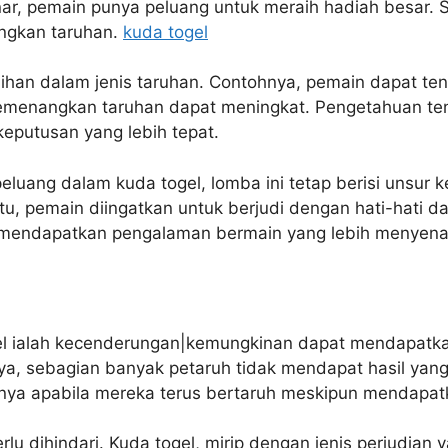
r, pemain punya peluang untuk meraih hadiah besar. S
gkan taruhan.
kuda togel
ihan dalam jenis taruhan. Contohnya, pemain dapat ten
emenangkan taruhan dapat meningkat. Pengetahuan ten
putusan yang lebih tepat.
luang dalam kuda togel, lomba ini tetap berisi unsur 
, pemain diingatkan untuk berjudi dengan hati-hati da
k mendapatkan pengalaman bermain yang lebih menyen
ogel ialah kecenderungan|kemungkinan dapat mendapatka
a, sebagian banyak petaruh tidak mendapat hasil yang d
ya apabila mereka terus bertaruh meskipun mendapatk
rlu dihindari. Kuda togel, mirip dengan jenis perjudian 