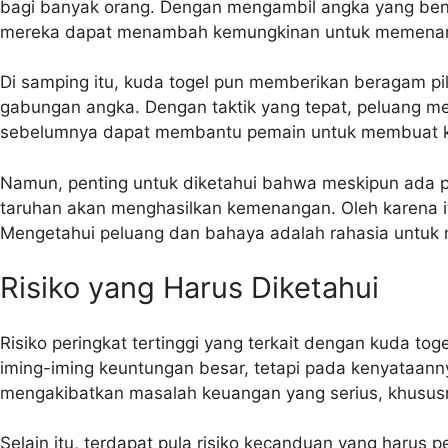
bagi banyak orang. Dengan mengambil angka yang bena
mereka dapat menambah kemungkinan untuk memenan
Di samping itu, kuda togel pun memberikan beragam pil
gabungan angka. Dengan taktik yang tepat, peluang m
sebelumnya dapat membantu pemain untuk membuat ke
Namun, penting untuk diketahui bahwa meskipun ada pe
taruhan akan menghasilkan kemenangan. Oleh karena itu
Mengetahui peluang dan bahaya adalah rahasia untu
Risiko yang Harus Diketahui
Risiko peringkat tertinggi yang terkait dengan kuda t
iming-iming keuntungan besar, tetapi pada kenyataanny
mengakibatkan masalah keuangan yang serius, khususn
Selain itu, terdapat pula risiko kecanduan yang harus pe