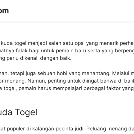
com
uda togel menjadi salah satu opsi yang menarik perhat
nya falak bagi untuk pemain baru serta yang berpengal
g perlu dikenali dengan baik.
n, tetapi juga sebuah hobi yang menantang. Melalui me
 menang. Namun, penting untuk diingat bahwa di bali
da togel, pemain harus mempelajari berbagai faktor y
uda Togel
 populer di kalangan pecinta judi. Peluang menang dal