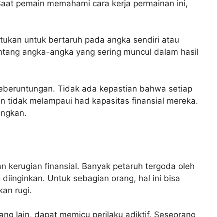
aat pemain memahami cara kerja permainan ini,
tukan untuk bertaruh pada angka sendiri atau
tang angka-angka yang sering muncul dalam hasil
keberuntungan. Tidak ada kepastian bahwa setiap
n tidak melampaui had kapasitas finansial mereka.
angkan.
n kerugian finansial. Banyak petaruh tergoda oleh
iinginkan. Untuk sebagian orang, hal ini bisa
an rugi.
yang lain, dapat memicu perilaku adiktif. Seseorang