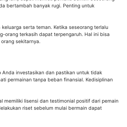
ada bertambah banyak rugi. Penting untuk
keluarga serta teman. Ketika seseorang terlalu
orang terkasih dapat terpengaruh. Hal ini bisa
orang sekitarnya.
 Anda investasikan dan pastikan untuk tidak
ati permainan tanpa beban finansial. Kedisiplinan
 memiliki lisensi dan testimonial positif dari pemain
 Melakukan riset sebelum mulai bermain dapat