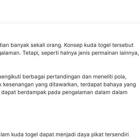
ian banyak sekali orang. Konsep kuda togel tersebut
aman. Tetapi, seperti halnya jenis permainan lainnya,
ngikuti berbagai pertandingan dan meneliti pola,
k kesenangan yang ditawarkan, terdapat bahaya yang
ang dapat berdampak pada pengalaman dalam dalam
am kuda togel dapat menjadi daya pikat tersendiri