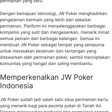
permainan yang seru.
Dengan kemajuan teknologi, JW Poker menghadirkan
pengalaman bermain yang lebih dari sekadar
permainan. Platform ini menyelenggarakan berbagai
kompetisi yang sulit dan mengesankan, menarik minat
semua pemain dari berbagai kalangan. Semua ini
membuat JW Poker sebagai tempat yang sempurna
untuk merasakan keseruan dan tantangan yang
ditawarkan oleh permainan poker, sambil menciptakan
komunitas yang hangat dan saling membantu.
Memperkenalkan JW Poker
Indonesia
JW Poker sudah jadi salah satu situs permainan kartu
yang menarik bagi para pecinta poker di Tanah Air.
Dengan menawarkan berbagai tipe permainan seperti