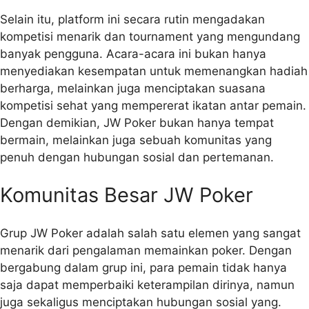
Selain itu, platform ini secara rutin mengadakan
kompetisi menarik dan tournament yang mengundang
banyak pengguna. Acara-acara ini bukan hanya
menyediakan kesempatan untuk memenangkan hadiah
berharga, melainkan juga menciptakan suasana
kompetisi sehat yang mempererat ikatan antar pemain.
Dengan demikian, JW Poker bukan hanya tempat
bermain, melainkan juga sebuah komunitas yang
penuh dengan hubungan sosial dan pertemanan.
Komunitas Besar JW Poker
Grup JW Poker adalah salah satu elemen yang sangat
menarik dari pengalaman memainkan poker. Dengan
bergabung dalam grup ini, para pemain tidak hanya
saja dapat memperbaiki keterampilan dirinya, namun
juga sekaligus menciptakan hubungan sosial yang.