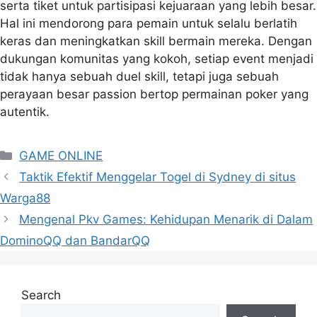
serta tiket untuk partisipasi kejuaraan yang lebih besar.
Hal ini mendorong para pemain untuk selalu berlatih
keras dan meningkatkan skill bermain mereka. Dengan
dukungan komunitas yang kokoh, setiap event menjadi
tidak hanya sebuah duel skill, tetapi juga sebuah
perayaan besar passion bertop permainan poker yang
autentik.
Categories
GAME ONLINE
Taktik Efektif Menggelar Togel di Sydney di situs
Warga88
Mengenal Pkv Games: Kehidupan Menarik di Dalam
DominoQQ dan BandarQQ
Search