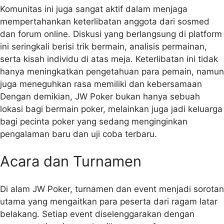
Komunitas ini juga sangat aktif dalam menjaga
mempertahankan keterlibatan anggota dari sosmed
dan forum online. Diskusi yang berlangsung di platform
ini seringkali berisi trik bermain, analisis permainan,
serta kisah individu di atas meja. Keterlibatan ini tidak
hanya meningkatkan pengetahuan para pemain, namun
juga meneguhkan rasa memiliki dan kebersamaan
Dengan demikian, JW Poker bukan hanya sebuah
lokasi bagi bermain poker, melainkan juga jadi keluarga
bagi pecinta poker yang sedang menginginkan
pengalaman baru dan uji coba terbaru.
Acara dan Turnamen
Di alam JW Poker, turnamen dan event menjadi sorotan
utama yang mengaitkan para peserta dari ragam latar
belakang. Setiap event diselenggarakan dengan