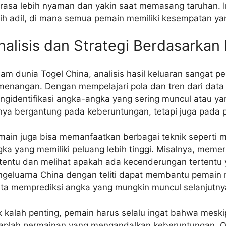
rasa lebih nyaman dan yakin saat memasang taruhan. In
bih adil, di mana semua pemain memiliki kesempatan y
nalisis dan Strategi Berdasarkan
lam dunia Togel China, analisis hasil keluaran sangat 
menangan. Dengan mempelajari pola dan tren dari data
ngidentifikasi angka-angka yang sering muncul atau yan
nya bergantung pada keberuntungan, tetapi juga pada p
main juga bisa memanfaatkan berbagai teknik seperti 
gka yang memiliki peluang lebih tinggi. Misalnya, meme
rtentu dan melihat apakah ada kecenderungan tertentu 
ngeluarna China dengan teliti dapat membantu pemain me
rta memprediksi angka yang mungkin muncul selanjutny
k kalah penting, pemain harus selalu ingat bahwa meski
taplah permainan yang mengandalkan keberuntungan. Ol