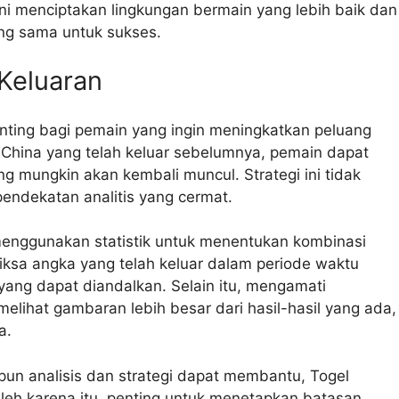
i menciptakan lingkungan bermain yang lebih baik dan
ang sama untuk sukses.
 Keluaran
penting bagi pemain yang ingin meningkatkan peluang
 China yang telah keluar sebelumnya, pemain dapat
g mungkin akan kembali muncul. Strategi ini tidak
endekatan analitis yang cermat.
menggunakan statistik untuk menentukan kombinasi
riksa angka yang telah keluar dalam periode waktu
yang dapat diandalkan. Selain itu, mengamati
lihat gambaran lebih besar dari hasil-hasil yang ada,
a.
pun analisis dan strategi dapat membantu, Togel
eh karena itu, penting untuk menetapkan batasan