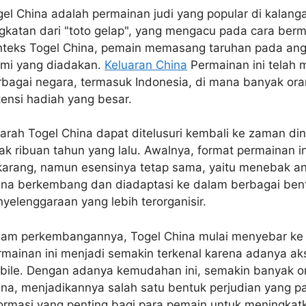
el China adalah permainan judi yang popular di kalanga
ngkatan dari "toto gelap", yang mengacu pada cara be
nteks Togel China, pemain memasang taruhan pada ang
smi yang diadakan.
Keluaran China
Permainan ini telah m
rbagai negara, termasuk Indonesia, di mana banyak ora
tensi hadiah yang besar.
jarah Togel China dapat ditelusuri kembali ke zaman di
ak ribuan tahun yang lalu. Awalnya, format permainan i
karang, namun esensinya tetap sama, yaitu menebak ang
ina berkembang dan diadaptasi ke dalam berbagai bent
yelenggaraan yang lebih terorganisir.
lam perkembangannya, Togel China mulai menyebar ke b
rmainan ini menjadi semakin terkenal karena adanya aks
bile. Dengan adanya kemudahan ini, semakin banyak ora
na, menjadikannya salah satu bentuk perjudian yang pal
formasi yang penting bagi para pemain untuk meningk