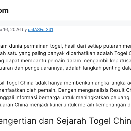
com
e 16, 2026
by
safASFsf231
lam dunia permainan togel, hasil dari setiap putaran me
lah satu yang paling banyak diperhatikan adalah Togel
ng dapat membantu pemain dalam mengambil keputusan 
luaran dan pengeluarannya, adalah langkah penting dal
sil Togel China tidak hanya memberikan angka-angka ac
manfaatkan oleh pemain. Dengan menganalisis Result Ch
nggali informasi berharga untuk meningkatkan peluang
luaran China menjadi kunci untuk meraih kemenangan d
engertian dan Sejarah Togel Chi