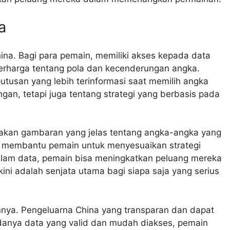
a
na. Bagi para pemain, memiliki akses kepada data
rharga tentang pola dan kecenderungan angka.
tusan yang lebih terinformasi saat memilih angka
gan, tetapi juga tentang strategi yang berbasis pada
iakan gambaran yang jelas tentang angka-angka yang
ni membantu pemain untuk menyesuaikan strategi
lam data, pemain bisa meningkatkan peluang mereka
ni adalah senjata utama bagi siapa saja yang serius
rannya. Pengeluarna China yang transparan dan dapat
anya data yang valid dan mudah diakses, pemain