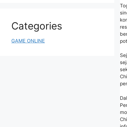
Tog
si
ko
Categories
re
be
GAME ONLINE
po
Se
sej
se
Ch
pen
Da
Pe
mo
Chi
in