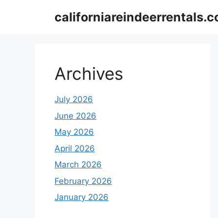
Skip
californiareindeerrentals.
to
content
Archives
July 2026
June 2026
May 2026
April 2026
March 2026
February 2026
January 2026