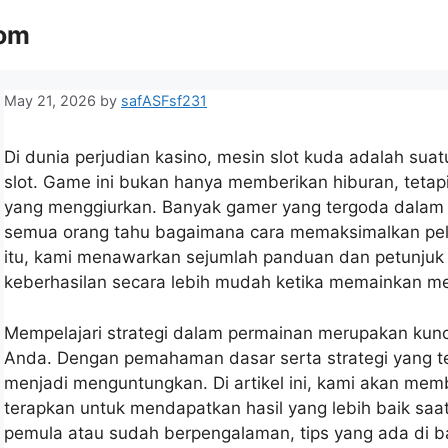
com
May 21, 2026
by
safASFsf231
Di dunia perjudian kasino, mesin slot kuda adalah sua
slot. Game ini bukan hanya memberikan hiburan, tet
yang menggiurkan. Banyak gamer yang tergoda dalam m
semua orang tahu bagaimana cara memaksimalkan pelu
itu, kami menawarkan sejumlah panduan dan petunju
keberhasilan secara lebih mudah ketika memainkan mes
Mempelajari strategi dalam permainan merupakan ku
Anda. Dengan pemahaman dasar serta strategi yang 
menjadi menguntungkan. Di artikel ini, kami akan m
terapkan untuk mendapatkan hasil yang lebih baik saa
pemula atau sudah berpengalaman, tips yang ada di 