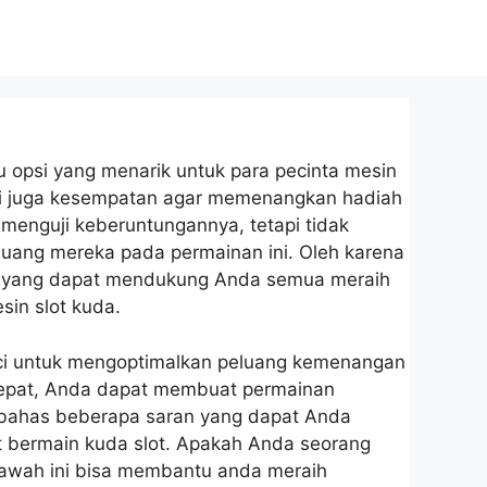
tu opsi yang menarik untuk para pecinta mesin
api juga kesempatan agar memenangkan hadiah
enguji keberuntungannya, tetapi tidak
ang mereka pada permainan ini. Oleh karena
k yang dapat mendukung Anda semua meraih
in slot kuda.
nci untuk mengoptimalkan peluang kemenangan
tepat, Anda dapat membuat permainan
embahas beberapa saran yang dapat Anda
t bermain kuda slot. Apakah Anda seorang
bawah ini bisa membantu anda meraih