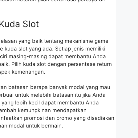
Kuda Slot
ejelasan yang baik tentang mekanisme game
 kuda slot yang ada. Setiap jenis memiliki
i-ciri masing-masing dapat membantu Anda
. Pilih kuda slot dengan persentase return
ospek kemenangan.
ukan batasan berapa banyak modal yang mau
buai untuk melebihi batasan itu jika Anda
 yang lebih kecil dapat membantu Anda
enambah kemungkinan mendapatkan
anfaatkan promosi dan promo yang disediakan
ahan modal untuk bermain.