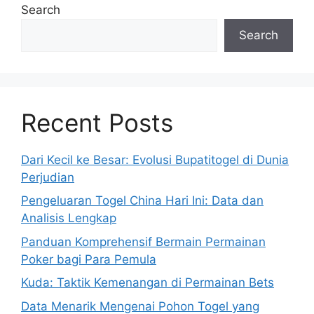
Search
Search
Recent Posts
Dari Kecil ke Besar: Evolusi Bupatitogel di Dunia
Perjudian
Pengeluaran Togel China Hari Ini: Data dan
Analisis Lengkap
Panduan Komprehensif Bermain Permainan
Poker bagi Para Pemula
Kuda: Taktik Kemenangan di Permainan Bets
Data Menarik Mengenai Pohon Togel yang