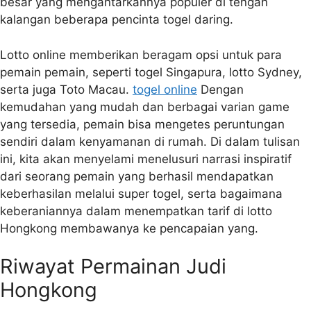
besar yang mengantarkannya populer di tengah
kalangan beberapa pencinta togel daring.
Lotto online memberikan beragam opsi untuk para
pemain pemain, seperti togel Singapura, lotto Sydney,
serta juga Toto Macau.
togel online
Dengan
kemudahan yang mudah dan berbagai varian game
yang tersedia, pemain bisa mengetes peruntungan
sendiri dalam kenyamanan di rumah. Di dalam tulisan
ini, kita akan menyelami menelusuri narrasi inspiratif
dari seorang pemain yang berhasil mendapatkan
keberhasilan melalui super togel, serta bagaimana
keberaniannya dalam menempatkan tarif di lotto
Hongkong membawanya ke pencapaian yang.
Riwayat Permainan Judi
Hongkong