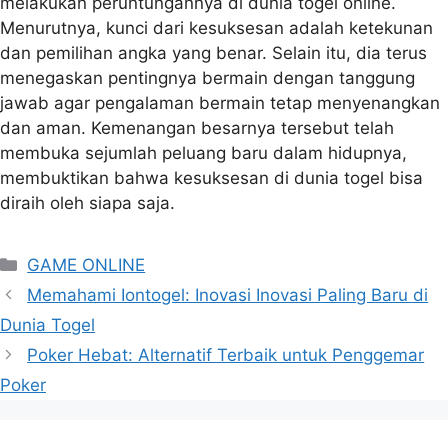
melakukan peruntungannya di dunia togel online.
Menurutnya, kunci dari kesuksesan adalah ketekunan
dan pemilihan angka yang benar. Selain itu, dia terus
menegaskan pentingnya bermain dengan tanggung
jawab agar pengalaman bermain tetap menyenangkan
dan aman. Kemenangan besarnya tersebut telah
membuka sejumlah peluang baru dalam hidupnya,
membuktikan bahwa kesuksesan di dunia togel bisa
diraih oleh siapa saja.
Categories
GAME ONLINE
Memahami Iontogel: Inovasi Inovasi Paling Baru di
Dunia Togel
Poker Hebat: Alternatif Terbaik untuk Penggemar
Poker