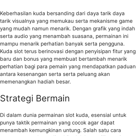
Keberhasilan kuda bersanding dari daya tarik daya
tarik visualnya yang memukau serta mekanisme game
yang mudah namun menarik. Dengan grafik yang indah
serta audio yang menambah suasana, permainan ini
mampu menarik perhatian banyak serta pengguna.
Kuda slot terus berinovasi dengan penyisipan fitur yang
baru dan bonus yang membuat bertambah menarik
perhatian bagi para pemain yang mendapatkan paduan
antara kesenangan serta serta peluang akan
memenangkan hadiah besar.
Strategi Bermain
Di dalam dunia permainan slot kuda, esensial untuk
punya taktik permainan yang cocok agar dapat
menambah kemungkinan untung. Salah satu cara