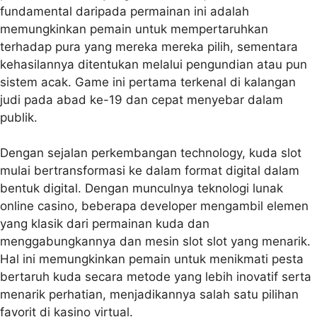
fundamental daripada permainan ini adalah
memungkinkan pemain untuk mempertaruhkan
terhadap pura yang mereka mereka pilih, sementara
kehasilannya ditentukan melalui pengundian atau pun
sistem acak. Game ini pertama terkenal di kalangan
judi pada abad ke-19 dan cepat menyebar dalam
publik.
Dengan sejalan perkembangan technology, kuda slot
mulai bertransformasi ke dalam format digital dalam
bentuk digital. Dengan munculnya teknologi lunak
online casino, beberapa developer mengambil elemen
yang klasik dari permainan kuda dan
menggabungkannya dan mesin slot slot yang menarik.
Hal ini memungkinkan pemain untuk menikmati pesta
bertaruh kuda secara metode yang lebih inovatif serta
menarik perhatian, menjadikannya salah satu pilihan
favorit di kasino virtual.