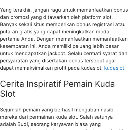
Yang terakhir, jangan ragu untuk memanfaatkan bonus
dan promosi yang ditawarkan oleh platform slot.
Banyak sekali situs memberikan bonus registrasi atau
putaran gratis yang dapat meningkatkan modal
pertama Anda. Dengan memanfaatkan memanfaatkan
kesempatan ini, Anda memiliki peluang lebih besar
untuk mendapatkan jackpot. Selalu cermati syarat dan
persyaratan yang disertakan bonus tersebut agar
dapat memaksimalkan profit pada kudaslot.
kudaslot
Cerita Inspiratif Pemain Kuda
Slot
Sejumlah pemain yang berhasil mengubah nasib
mereka dari permainan kuda slot. Salah satunya
adalah Budi, seorang karyawan biasa yang