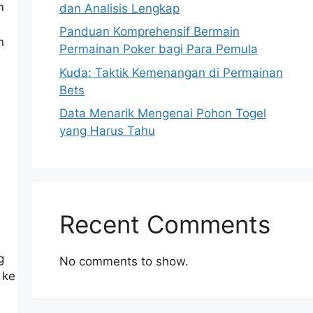
n
dan Analisis Lengkap
Panduan Komprehensif Bermain
n
Permainan Poker bagi Para Pemula
Kuda: Taktik Kemenangan di Permainan
Bets
Data Menarik Mengenai Pohon Togel
yang Harus Tahu
Recent Comments
g
No comments to show.
 ke