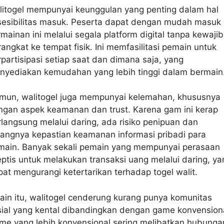
litogel mempunyai keunggulan yang penting dalam hal
sesibilitas masuk. Peserta dapat dengan mudah masuk
mainan ini melalui segala platform digital tanpa kewaji
angkat ke tempat fisik. Ini memfasilitasi pemain untuk
partisipasi setiap saat dan dimana saja, yang
nyediakan kemudahan yang lebih tinggi dalam bermain
mun, walitogel juga mempunyai kelemahan, khususnya
ngan aspek keamanan dan trust. Karena gam ini kerap
langsung melalui daring, ada risiko penipuan dan
rangnya kepastian keamanan informasi pribadi para
main. Banyak sekali pemain yang mempunyai perasaan
eptis untuk melakukan transaksi uang melalui daring, ya
at mengurangi ketertarikan terhadap togel walit.
lain itu, walitogel cenderung kurang punya komunitas
sial yang kental dibandingkan dengan game konvensiona
me yang lebih konvensional sering melibatkan hubunga