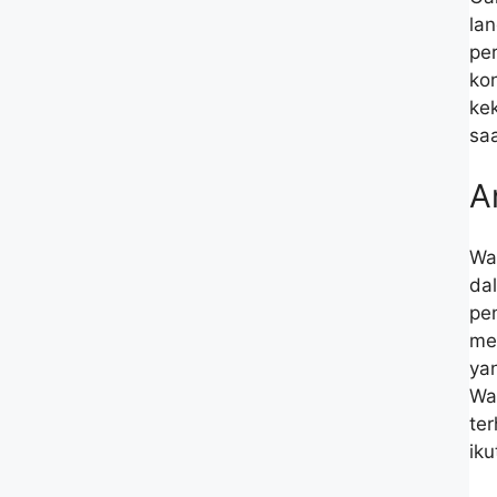
la
per
ko
ke
sa
A
Wal
da
pe
me
ya
Wa
te
iku