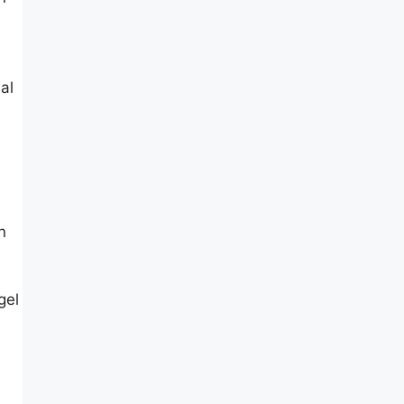
i
al
n
gel