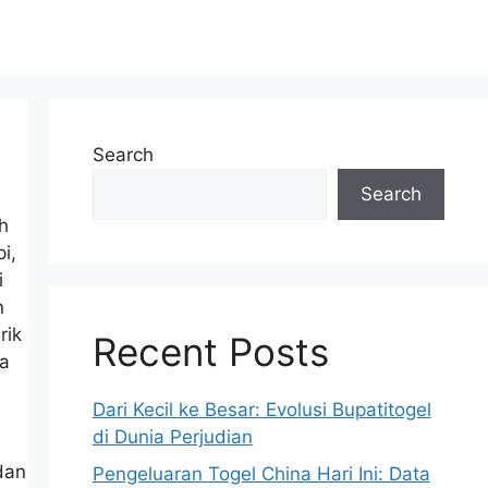
Search
Search
h
i,
i
n
rik
Recent Posts
ta
Dari Kecil ke Besar: Evolusi Bupatitogel
di Dunia Perjudian
dan
Pengeluaran Togel China Hari Ini: Data