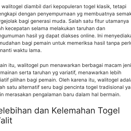
 walitogel diambil dari kepopuleran togel klasik, tetapi
lengkapi dengan penyempurnaan yg membuatnya semak
rgejolak bagi generasi muda. Salah satu fitur utamanya
lah kecepatan selama melakukan taruhan dan
ngumuman hasil yg dapat diakses online. Ini menyediak
mudahan bagi pemain untuk memeriksa hasil tanpa perl
nanti waktu lama.
lain itu, walitogel pun menawarkan berbagai macam jen
rmainan serta taruhan yg variatif, menawarkan lebih
iatif pilihan bagi pemain. Oleh karena itu, walitogel ada
ah satu alternatif seru bagi pencinta togel tradisional y
gin merasakan pengalaman baru dalam hal bermain.
elebihan dan Kelemahan Togel
alit