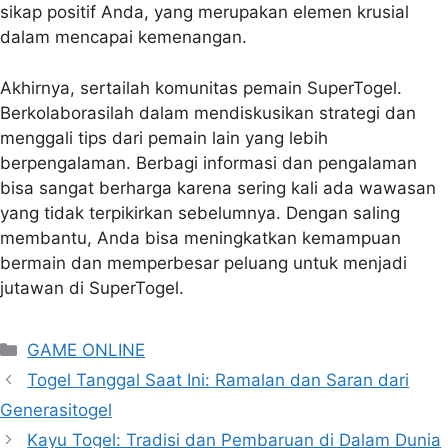
sikap positif Anda, yang merupakan elemen krusial
dalam mencapai kemenangan.
Akhirnya, sertailah komunitas pemain SuperTogel.
Berkolaborasilah dalam mendiskusikan strategi dan
menggali tips dari pemain lain yang lebih
berpengalaman. Berbagi informasi dan pengalaman
bisa sangat berharga karena sering kali ada wawasan
yang tidak terpikirkan sebelumnya. Dengan saling
membantu, Anda bisa meningkatkan kemampuan
bermain dan memperbesar peluang untuk menjadi
jutawan di SuperTogel.
Categories
GAME ONLINE
Togel Tanggal Saat Ini: Ramalan dan Saran dari
Generasitogel
Kayu Togel: Tradisi dan Pembaruan di Dalam Dunia