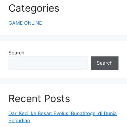
Categories
GAME ONLINE
Search
Search
Recent Posts
Dari Kecil ke Besar: Evolusi Bupatitogel di Dunia
Perjudian