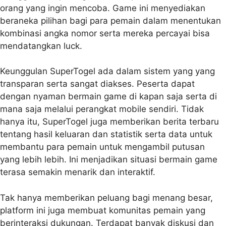
orang yang ingin mencoba. Game ini menyediakan
beraneka pilihan bagi para pemain dalam menentukan
kombinasi angka nomor serta mereka percayai bisa
mendatangkan luck.
Keunggulan SuperTogel ada dalam sistem yang yang
transparan serta sangat diakses. Peserta dapat
dengan nyaman bermain game di kapan saja serta di
mana saja melalui perangkat mobile sendiri. Tidak
hanya itu, SuperTogel juga memberikan berita terbaru
tentang hasil keluaran dan statistik serta data untuk
membantu para pemain untuk mengambil putusan
yang lebih lebih. Ini menjadikan situasi bermain game
terasa semakin menarik dan interaktif.
Tak hanya memberikan peluang bagi menang besar,
platform ini juga membuat komunitas pemain yang
berinteraksi dukungan. Terdapat banyak diskusi dan