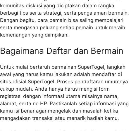
komunitas diskusi yang diciptakan dalam rangka
berbagi tips serta strategi, serta pengalaman bermain.
Dengan begitu, para pemain bisa saling mempelajari
serta mengasah peluang setiap pemain untuk meraih
kemenangan yang diimpikan.
Bagaimana Daftar dan Bermain
Untuk mulai bertaruh permainan SuperTogel, langkah
awal yang harus kamu lakukan adalah mendaftar di
situs ofisial SuperTogel. Proses pendaftaran umumnya
cukup mudah. Anda hanya harus mengisi form
registrasi dengan informasi utama misalnya nama,
alamat, serta no HP. Pastikanlah setiap informasi yang
kamu isi benar agar mengelak dari masalah ketika
mengadakan transaksi atau menarik hadiah kamu.