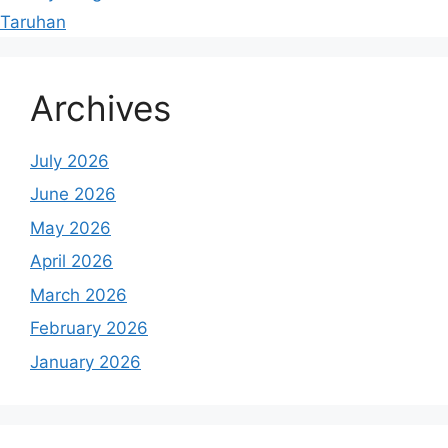
Taruhan
Archives
July 2026
June 2026
May 2026
April 2026
March 2026
February 2026
January 2026