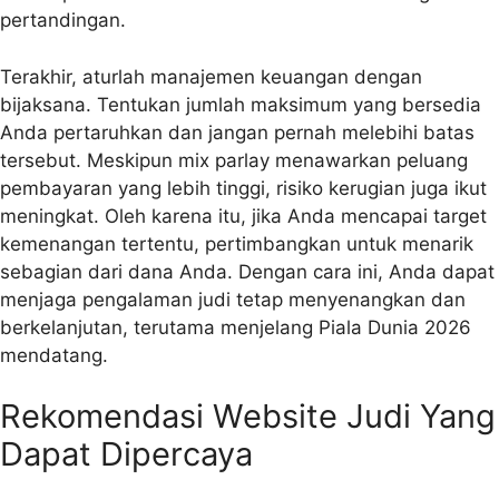
pertandingan.
Terakhir, aturlah manajemen keuangan dengan
bijaksana. Tentukan jumlah maksimum yang bersedia
Anda pertaruhkan dan jangan pernah melebihi batas
tersebut. Meskipun mix parlay menawarkan peluang
pembayaran yang lebih tinggi, risiko kerugian juga ikut
meningkat. Oleh karena itu, jika Anda mencapai target
kemenangan tertentu, pertimbangkan untuk menarik
sebagian dari dana Anda. Dengan cara ini, Anda dapat
menjaga pengalaman judi tetap menyenangkan dan
berkelanjutan, terutama menjelang Piala Dunia 2026
mendatang.
Rekomendasi Website Judi Yang
Dapat Dipercaya