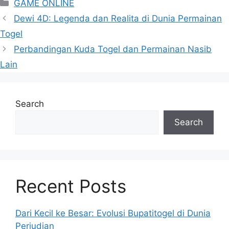
Categories
GAME ONLINE
Dewi 4D: Legenda dan Realita di Dunia Permainan
Togel
Perbandingan Kuda Togel dan Permainan Nasib
Lain
Search
Search
Recent Posts
Dari Kecil ke Besar: Evolusi Bupatitogel di Dunia
Perjudian