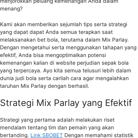
menjorokkan peluang kemenangan Anda dalam
menang?
Kami akan memberikan sejumlah tips serta strategi
yang dapat dapat Anda semua terapkan saat
melaksanakan bet bola, terutama dalam Mix Parlay.
Dengan mengetahui serta menggunakan tahapan yang
efektif, Anda bisa mengoptimalkan potensi
kemenangan kalian di website perjudian sepak bola
yang terpercaya. Ayo kita semua telusuri lebih dalam
dunia judi bola serta carilah cara agar mengalahkan
taruhan Mix Parlay dengan berhasil.
Strategi Mix Parlay yang Efektif
Strategi yang pertama adalah melakukan riset
mendalam tentang tim dan pemain yang akan
bertanding.
Link SBOBET
Dengan memahami statistik