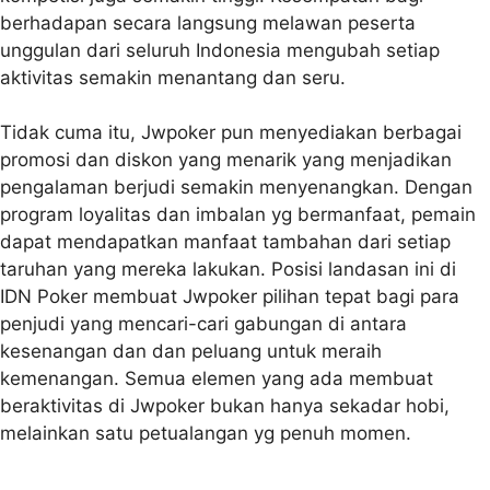
berhadapan secara langsung melawan peserta
unggulan dari seluruh Indonesia mengubah setiap
aktivitas semakin menantang dan seru.
Tidak cuma itu, Jwpoker pun menyediakan berbagai
promosi dan diskon yang menarik yang menjadikan
pengalaman berjudi semakin menyenangkan. Dengan
program loyalitas dan imbalan yg bermanfaat, pemain
dapat mendapatkan manfaat tambahan dari setiap
taruhan yang mereka lakukan. Posisi landasan ini di
IDN Poker membuat Jwpoker pilihan tepat bagi para
penjudi yang mencari-cari gabungan di antara
kesenangan dan dan peluang untuk meraih
kemenangan. Semua elemen yang ada membuat
beraktivitas di Jwpoker bukan hanya sekadar hobi,
melainkan satu petualangan yg penuh momen.