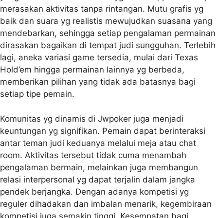
merasakan aktivitas tanpa rintangan. Mutu grafis yg
baik dan suara yg realistis mewujudkan suasana yang
mendebarkan, sehingga setiap pengalaman permainan
dirasakan bagaikan di tempat judi sungguhan. Terlebih
lagi, aneka variasi game tersedia, mulai dari Texas
Hold’em hingga permainan lainnya yg berbeda,
memberikan pilihan yang tidak ada batasnya bagi
setiap tipe pemain.
Komunitas yg dinamis di Jwpoker juga menjadi
keuntungan yg signifikan. Pemain dapat berinteraksi
antar teman judi keduanya melalui meja atau chat
room. Aktivitas tersebut tidak cuma menambah
pengalaman bermain, melainkan juga membangun
relasi interpersonal yg dapat terjalin dalam jangka
pendek berjangka. Dengan adanya kompetisi yg
reguler dihadakan dan imbalan menarik, kegembiraan
kompetisi juga semakin tinggi. Kesempatan bagi