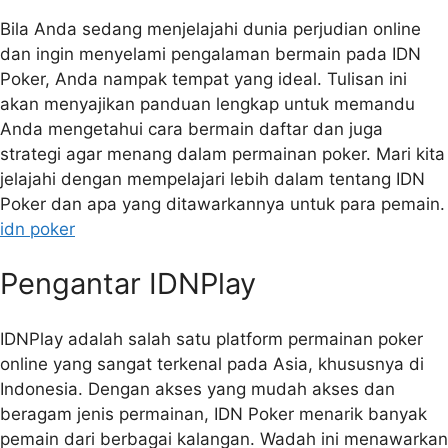
Bila Anda sedang menjelajahi dunia perjudian online
dan ingin menyelami pengalaman bermain pada IDN
Poker, Anda nampak tempat yang ideal. Tulisan ini
akan menyajikan panduan lengkap untuk memandu
Anda mengetahui cara bermain daftar dan juga
strategi agar menang dalam permainan poker. Mari kita
jelajahi dengan mempelajari lebih dalam tentang IDN
Poker dan apa yang ditawarkannya untuk para pemain.
idn poker
Pengantar IDNPlay
IDNPlay adalah salah satu platform permainan poker
online yang sangat terkenal pada Asia, khususnya di
Indonesia. Dengan akses yang mudah akses dan
beragam jenis permainan, IDN Poker menarik banyak
pemain dari berbagai kalangan. Wadah ini menawarkan