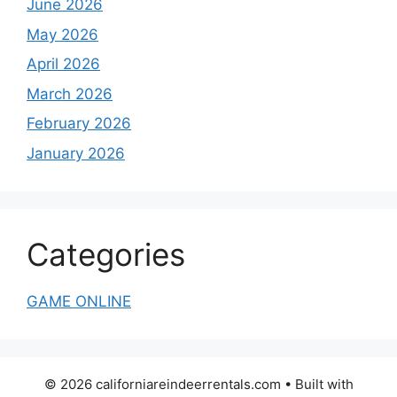
June 2026
May 2026
April 2026
March 2026
February 2026
January 2026
Categories
GAME ONLINE
© 2026 californiareindeerrentals.com
• Built with