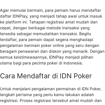
Agar memulai bermain, para pemain harus mendaftar
daftar IDNPlay, yang menjadi tahap awal untuk masuk
ke platform ini. Tahapan registrasi amat mudah dan
cepat, dengan berbagai metode transaksi yang
tersedia sebagai memudahkan transaksi. Begitu
terdaftar, para pemain dapat segera menghadapi
pengalaman bermain poker online yang seru dengan
beragam penawaran dan diskon yang menarik. Dengan
semua keistimewaannya, IDNPlay menjadi pilihan
utama bagi para pecinta poker di Indonesia.
Cara Mendaftar di IDN Poker
Untuk menjalani pengalaman permainan di IDN Poker,
langkah pertama yang perlu kamu lakukan adalah
registrasi. Proses registrasi tersebut amat mudah dan