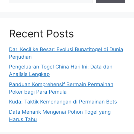
Recent Posts
Dari Kecil ke Besar: Evolusi Bupatitogel di Dunia
Perjudian
Pengeluaran Togel China Hari Ini: Data dan
Analisis Lengkap
Panduan Komprehensif Bermain Permainan
Poker bagi Para Pemula
Kuda: Taktik Kemenangan di Permainan Bets
Data Menarik Mengenai Pohon Togel yang
Harus Tahu