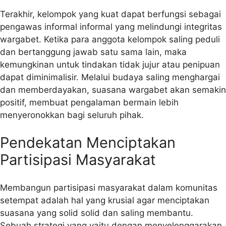
Terakhir, kelompok yang kuat dapat berfungsi sebagai
pengawas informal informal yang melindungi integritas
wargabet. Ketika para anggota kelompok saling peduli
dan bertanggung jawab satu sama lain, maka
kemungkinan untuk tindakan tidak jujur atau penipuan
dapat diminimalisir. Melalui budaya saling menghargai
dan memberdayakan, suasana wargabet akan semakin
positif, membuat pengalaman bermain lebih
menyeronokkan bagi seluruh pihak.
Pendekatan Menciptakan
Partisipasi Masyarakat
Membangun partisipasi masyarakat dalam komunitas
setempat adalah hal yang krusial agar menciptakan
suasana yang solid solid dan saling membantu.
Sebuah strategi yang yaitu dengan menyelenggarakan