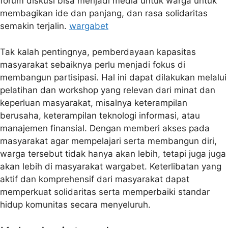
forum diskusi bisa menjadi media untuk warga untuk
membagikan ide dan panjang, dan rasa solidaritas
semakin terjalin.
wargabet
Tak kalah pentingnya, pemberdayaan kapasitas
masyarakat sebaiknya perlu menjadi fokus di
membangun partisipasi. Hal ini dapat dilakukan melalui
pelatihan dan workshop yang relevan dari minat dan
keperluan masyarakat, misalnya keterampilan
berusaha, keterampilan teknologi informasi, atau
manajemen finansial. Dengan memberi akses pada
masyarakat agar mempelajari serta membangun diri,
warga tersebut tidak hanya akan lebih, tetapi juga juga
akan lebih di masyarakat wargabet. Keterlibatan yang
aktif dan komprehensif dari masyarakat dapat
memperkuat solidaritas serta memperbaiki standar
hidup komunitas secara menyeluruh.