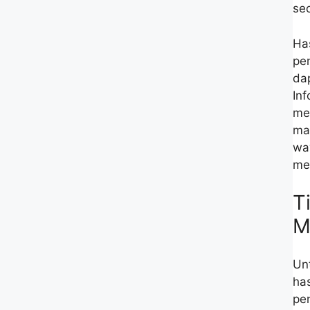
sec
Ha
pe
da
In
me
ma
wa
me
T
M
Un
has
pe