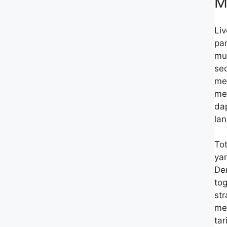
M
Li
pa
mu
se
men
me
da
la
To
ya
De
to
st
me
tar