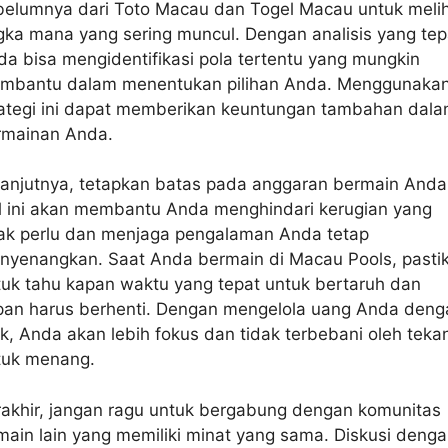
belumnya dari Toto Macau dan Togel Macau untuk meli
gka mana yang sering muncul. Dengan analisis yang tep
da bisa mengidentifikasi pola tertentu yang mungkin
mbantu dalam menentukan pilihan Anda. Menggunaka
rategi ini dapat memberikan keuntungan tambahan dal
rmainan Anda.
lanjutnya, tetapkan batas pada anggaran bermain Anda
l ini akan membantu Anda menghindari kerugian yang
dak perlu dan menjaga pengalaman Anda tetap
nyenangkan. Saat Anda bermain di Macau Pools, pasti
tuk tahu kapan waktu yang tepat untuk bertaruh dan
pan harus berhenti. Dengan mengelola uang Anda deng
ik, Anda akan lebih fokus dan tidak terbebani oleh teka
tuk menang.
rakhir, jangan ragu untuk bergabung dengan komunitas
main lain yang memiliki minat yang sama. Diskusi deng