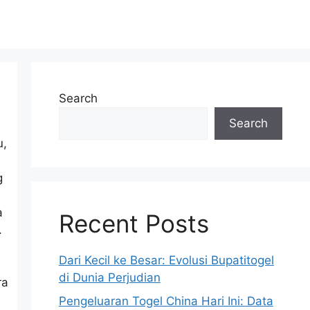
Search
Search
u,
g
a
Recent Posts
.
Dari Kecil ke Besar: Evolusi Bupatitogel
di Dunia Perjudian
ra
Pengeluaran Togel China Hari Ini: Data