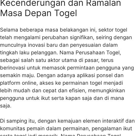
Kecenderungan dan Ramalan
Masa Depan Togel
Selama beberapa masa belakangan ini, sektor togel
telah mengalami perubahan signifikan, seiring dengan
munculnya inovasi baru dan penyesuaian dalam
tingkah laku pelanggan. Nama Perusahaan Togel,
sebagai salah satu aktor utama di pasar, terus
berinovasi untuk memasok permintaan pengguna yang
semakin maju. Dengan adanya aplikasi ponsel dan
platform online, akses ke permainan togel menjadi
lebih mudah dan cepat dan efisien, memungkinkan
pengguna untuk ikut serta kapan saja dan di mana
saja.
Di samping itu, dengan kemajuan elemen interaktif dan
komunitas pemain dalam permainan, pengalaman ikut