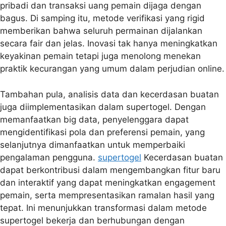
pribadi dan transaksi uang pemain dijaga dengan
bagus. Di samping itu, metode verifikasi yang rigid
memberikan bahwa seluruh permainan dijalankan
secara fair dan jelas. Inovasi tak hanya meningkatkan
keyakinan pemain tetapi juga menolong menekan
praktik kecurangan yang umum dalam perjudian online.
Tambahan pula, analisis data dan kecerdasan buatan
juga diimplementasikan dalam supertogel. Dengan
memanfaatkan big data, penyelenggara dapat
mengidentifikasi pola dan preferensi pemain, yang
selanjutnya dimanfaatkan untuk memperbaiki
pengalaman pengguna.
supertogel
Kecerdasan buatan
dapat berkontribusi dalam mengembangkan fitur baru
dan interaktif yang dapat meningkatkan engagement
pemain, serta mempresentasikan ramalan hasil yang
tepat. Ini menunjukkan transformasi dalam metode
supertogel bekerja dan berhubungan dengan