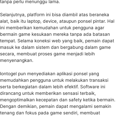
tanpa perlu menunggu lama.
Selanjutnya, platform ini bisa diambil atas beraneka
alat, baik itu laptop, device, ataupun ponsel pintar. Hal
ini memberikan kemudahan untuk pengguna agar
bermain game kesukaan mereka tanpa ada batasan
tempat. Selama koneksi web yang baik, pemain dapat
masuk ke dalam sistem dan bergabung dalam game
secara, membuat proses game menjadi lebih
menyenangkan.
Iontogel pun menyediakan aplikasi ponsel yang
memudahkan pengguna untuk melakukan transaksi
serta berkegiatan dalam lebih efektif. Software ini
dirancang untuk memberikan sensasi terbaik,
mengoptimalkan kecepatan dan safety ketika bermain.
Dengan demikian, pemain dapat mengalami semakin
tenang dan fokus pada game sendiri, membuat