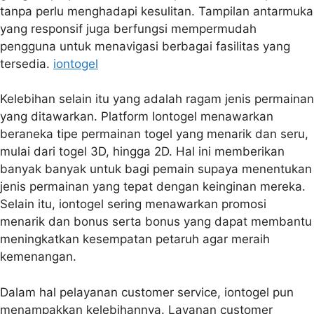
tanpa perlu menghadapi kesulitan. Tampilan antarmuka
yang responsif juga berfungsi mempermudah
pengguna untuk menavigasi berbagai fasilitas yang
tersedia.
iontogel
Kelebihan selain itu yang adalah ragam jenis permainan
yang ditawarkan. Platform Iontogel menawarkan
beraneka tipe permainan togel yang menarik dan seru,
mulai dari togel 3D, hingga 2D. Hal ini memberikan
banyak banyak untuk bagi pemain supaya menentukan
jenis permainan yang tepat dengan keinginan mereka.
Selain itu, iontogel sering menawarkan promosi
menarik dan bonus serta bonus yang dapat membantu
meningkatkan kesempatan petaruh agar meraih
kemenangan.
Dalam hal pelayanan customer service, iontogel pun
menampakkan kelebihannya. Layanan customer