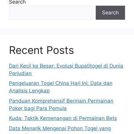
Search
Search
Recent Posts
Dari Kecil ke Besar: Evolusi Bupatitogel di Dunia
Perjudian
Pengeluaran Togel China Hari Ini: Data dan
Analisis Lengkap
Panduan Komprehensif Bermain Permainan
Poker bagi Para Pemula
Kuda: Taktik Kemenangan di Permainan Bets
Data Menarik Mengenai Pohon Togel yang