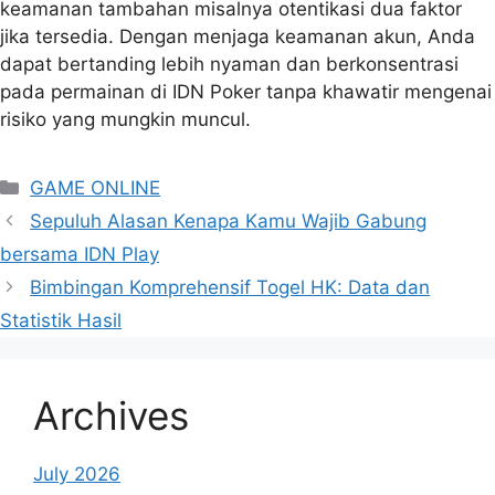
keamanan tambahan misalnya otentikasi dua faktor
jika tersedia. Dengan menjaga keamanan akun, Anda
dapat bertanding lebih nyaman dan berkonsentrasi
pada permainan di IDN Poker tanpa khawatir mengenai
risiko yang mungkin muncul.
Categories
GAME ONLINE
Sepuluh Alasan Kenapa Kamu Wajib Gabung
bersama IDN Play
Bimbingan Komprehensif Togel HK: Data dan
Statistik Hasil
Archives
July 2026