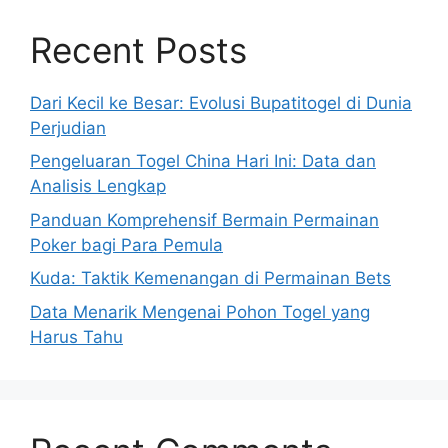
Recent Posts
Dari Kecil ke Besar: Evolusi Bupatitogel di Dunia
Perjudian
Pengeluaran Togel China Hari Ini: Data dan
Analisis Lengkap
Panduan Komprehensif Bermain Permainan
Poker bagi Para Pemula
Kuda: Taktik Kemenangan di Permainan Bets
Data Menarik Mengenai Pohon Togel yang
Harus Tahu