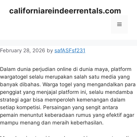
Skip
californiareindeerrentals.com
to
content
Menu
February 28, 2026
by
safASFsf231
Dalam dunia perjudian online di dunia maya, platform
wargatogel selalu merupakan salah satu media yang
banyak dibahas. Warga togel yang mengandalkan para
penggiat yang menjajal platform ini, selalu mendamba
strategi agar bisa memperoleh kemenangan dalam
setiap kompetisi. Persaingan yang sengit antara
pemain menuntut keberadaan rumus yang efektif agar
mampu menang dan meraih keberhasilan.