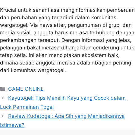
Krucial untuk senantiasa menginformasikan pembaruan
dan perubahan yang terjadi di dalam komunitas
wargatogel. Via newsletter, pengumuman di grup, dan
media sosial, anggota harus merasa terhubung dengan
perkembangan tersebut. Dengan informasi yang jelas,
pelanggan bakal merasa dihargai dan cenderung untuk
tetap setia. Ini akan menciptakan ekosistem baik,
dimana setiap anggota merasa adalah bagian penting
dari komunitas wargatogel.
Categories
GAME ONLINE
Kayutogel: Tips Memilih Kayu yang Cocok dalam
Luck Permainan Togel
Review Kudatogel: Apa Sih yang Menjadikannya
Istimewa?