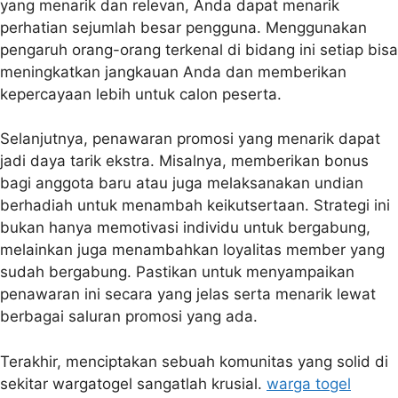
yang menarik dan relevan, Anda dapat menarik
perhatian sejumlah besar pengguna. Menggunakan
pengaruh orang-orang terkenal di bidang ini setiap bisa
meningkatkan jangkauan Anda dan memberikan
kepercayaan lebih untuk calon peserta.
Selanjutnya, penawaran promosi yang menarik dapat
jadi daya tarik ekstra. Misalnya, memberikan bonus
bagi anggota baru atau juga melaksanakan undian
berhadiah untuk menambah keikutsertaan. Strategi ini
bukan hanya memotivasi individu untuk bergabung,
melainkan juga menambahkan loyalitas member yang
sudah bergabung. Pastikan untuk menyampaikan
penawaran ini secara yang jelas serta menarik lewat
berbagai saluran promosi yang ada.
Terakhir, menciptakan sebuah komunitas yang solid di
sekitar wargatogel sangatlah krusial.
warga togel