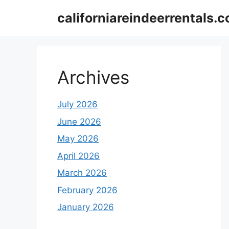
Skip
californiareindeerrentals.
to
content
Archives
July 2026
June 2026
May 2026
April 2026
March 2026
February 2026
January 2026