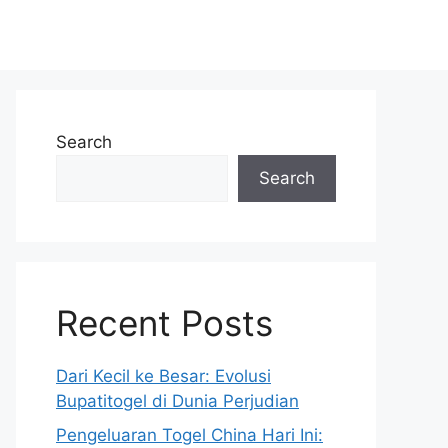
Search
Search
Recent Posts
Dari Kecil ke Besar: Evolusi
Bupatitogel di Dunia Perjudian
Pengeluaran Togel China Hari Ini: