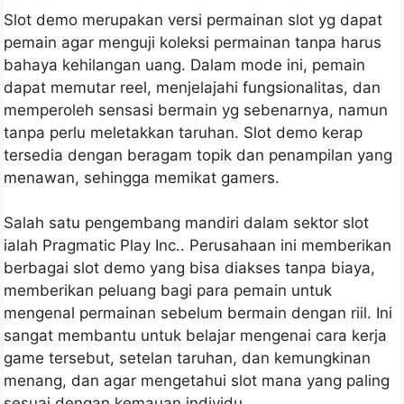
Slot demo merupakan versi permainan slot yg dapat
pemain agar menguji koleksi permainan tanpa harus
bahaya kehilangan uang. Dalam mode ini, pemain
dapat memutar reel, menjelajahi fungsionalitas, dan
memperoleh sensasi bermain yg sebenarnya, namun
tanpa perlu meletakkan taruhan. Slot demo kerap
tersedia dengan beragam topik dan penampilan yang
menawan, sehingga memikat gamers.
Salah satu pengembang mandiri dalam sektor slot
ialah Pragmatic Play Inc.. Perusahaan ini memberikan
berbagai slot demo yang bisa diakses tanpa biaya,
memberikan peluang bagi para pemain untuk
mengenal permainan sebelum bermain dengan riil. Ini
sangat membantu untuk belajar mengenai cara kerja
game tersebut, setelan taruhan, dan kemungkinan
menang, dan agar mengetahui slot mana yang paling
sesuai dengan kemauan individu.