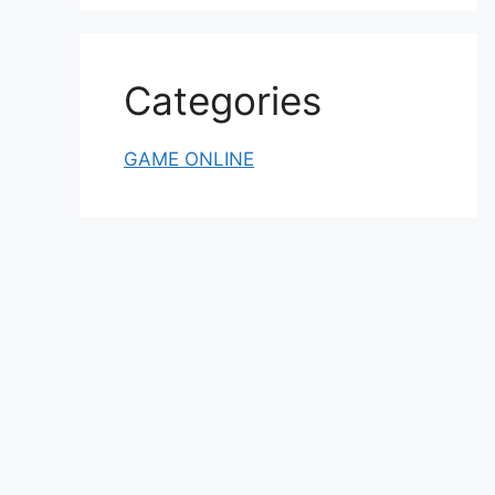
Categories
GAME ONLINE