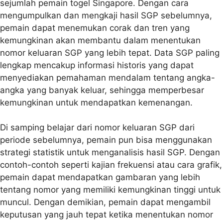
sejumlah pemain togel Singapore. Dengan cara
mengumpulkan dan mengkaji hasil SGP sebelumnya,
pemain dapat menemukan corak dan tren yang
kemungkinan akan membantu dalam menentukan
nomor keluaran SGP yang lebih tepat. Data SGP paling
lengkap mencakup informasi historis yang dapat
menyediakan pemahaman mendalam tentang angka-
angka yang banyak keluar, sehingga memperbesar
kemungkinan untuk mendapatkan kemenangan.
Di samping belajar dari nomor keluaran SGP dari
periode sebelumnya, pemain pun bisa menggunakan
strategi statistik untuk menganalisis hasil SGP. Dengan
contoh-contoh seperti kajian frekuensi atau cara grafik,
pemain dapat mendapatkan gambaran yang lebih
tentang nomor yang memiliki kemungkinan tinggi untuk
muncul. Dengan demikian, pemain dapat mengambil
keputusan yang jauh tepat ketika menentukan nomor