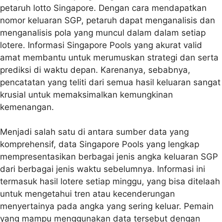
petaruh lotto Singapore. Dengan cara mendapatkan
nomor keluaran SGP, petaruh dapat menganalisis dan
menganalisis pola yang muncul dalam dalam setiap
lotere. Informasi Singapore Pools yang akurat valid
amat membantu untuk merumuskan strategi dan serta
prediksi di waktu depan. Karenanya, sebabnya,
pencatatan yang teliti dari semua hasil keluaran sangat
krusial untuk memaksimalkan kemungkinan
kemenangan.
Menjadi salah satu di antara sumber data yang
komprehensif, data Singapore Pools yang lengkap
mempresentasikan berbagai jenis angka keluaran SGP
dari berbagai jenis waktu sebelumnya. Informasi ini
termasuk hasil lotere setiap minggu, yang bisa ditelaah
untuk mengetahui tren atau kecenderungan
menyertainya pada angka yang sering keluar. Pemain
yang mampu menggunakan data tersebut dengan